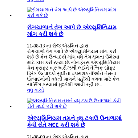
રોગચાળાને વેગ આપે છે એલ્યુમિનિયમ
માંગ કરી શકે છે
21-08-13 ના રોજ એડમિન દ્વારા
રોગચાળો વેગ આપે છે એલ્યુમિનિયમ માંગ કરી
શકે છે કેન ઉત્પાદકો માંગ વધે તેમ ક્ષમતા ઉમેરવા
માટે કામ કરી રહ્યા છે. નોનફેરસ એલ્યુમિનિયમ
કેન ક્રાફ્ટ બ્રુઅરીઝથી લઈને વૈશ્વિક સોફ્ટ
ડ્રિંક ઉત્પાદકો સુધીના વપરાશકર્તાઓને તેમના
ઉત્પાદનોની વધતી માંગને પહોંચી વળવા માટે કેન
સોર્સિંગ કરવામાં મુશ્કેલી આવી રહી છે...
વધુ વાંચો
એલ્યુમિનિયમ તમને વધુ ટકાઉ ઉનાળામાં
કેવી રીતે મદદ કરી શકે છે
21-08-09 ના રોજ એડમિન દ્વારા