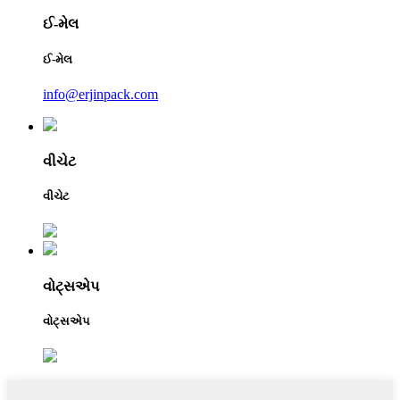
ઈ-મેલ
ઈ-મેલ
info@erjinpack.com
વીચેટ
વીચેટ
વોટ્સએપ
વોટ્સએપ