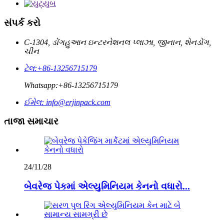
સંપર્ક કરો
C-1304, ડોંગહુઆન ઇન્ટરનેશનલ પ્લાઝા, જીનાન, શેનડોંગ,
ચીન
ટેલ:
+86-13256715179
Whatsapp:
+86-13256715179
ઈમેલ:
info@erjinpack.com
તાજા સમાચાર
24/11/28
બેવરેજ પેકમાં એલ્યુમિનિયમ કેનનો વધારો...