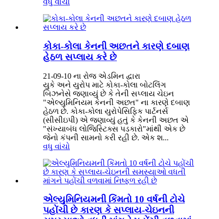
વધુ વાંચો
કોકા-કોલા કેનની અછતને કારણે દબાણ
હેઠળ સપ્લાય કરે છે
21-09-10 ના રોજ એડમિન દ્વારા
યુકે અને યુરોપ માટે કોકા-કોલા બોટલિંગ
બિઝનેસે જણાવ્યું છે કે તેની સપ્લાય ચેઇન
"એલ્યુમિનિયમ કેનની અછત" ના કારણે દબાણ
હેઠળ છે. કોકા-કોલા યુરોપેસિફિક પાર્ટનર્સ
(સીસીઇપી) એ જણાવ્યું હતું કે કેનની અછત એ
"સંખ્યાબંધ લોજિસ્ટિક્સ પડકારો"માંથી એક છે
જેનો કંપની સામનો કરી રહી છે. એક શ...
વધુ વાંચો
એલ્યુમિનિયમની કિંમતો 10 વર્ષની ટોચે
પહોંચી છે કારણ કે સપ્લાય-ચેઇનની