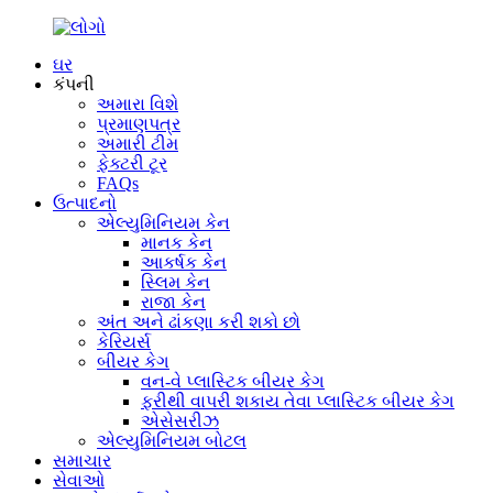
ઘર
કંપની
અમારા વિશે
પ્રમાણપત્ર
અમારી ટીમ
ફેક્ટરી ટૂર
FAQs
ઉત્પાદનો
એલ્યુમિનિયમ કેન
માનક કેન
આકર્ષક કેન
સ્લિમ કેન
રાજા કેન
અંત અને ઢાંકણા કરી શકો છો
કેરિયર્સ
બીયર કેગ
વન-વે પ્લાસ્ટિક બીયર કેગ
ફરીથી વાપરી શકાય તેવા પ્લાસ્ટિક બીયર કેગ
એસેસરીઝ
એલ્યુમિનિયમ બોટલ
સમાચાર
સેવાઓ