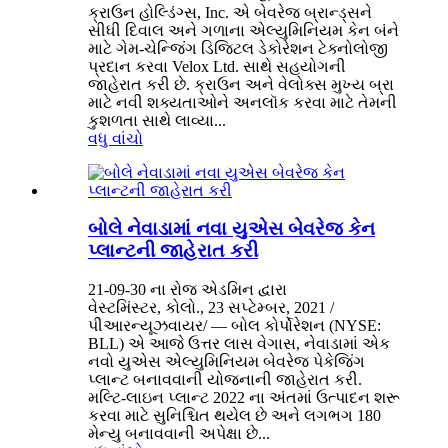
ક્રાઉન હોલ્ડિંગ્સ, Inc. એ બેવરેજ બ્રાન્ડ્સને
સીધી દિવાલ અને ગળાના એલ્યુમિનિયમ કેન બંને
માટે ગેમ-ચેન્જિંગ ડિજિટલ ડેકોરેશન ટેક્નોલોજી
પ્રદાન કરવા Velox Ltd. સાથે સહયોગની
જાહેરાત કરી છે. ક્રાઉન અને વેલોક્સ મુખ્ય બ્રા
માટે નવી શક્યતાઓને અનલૉક કરવા માટે તેમની
કુશળતા સાથે લાવ્યા...
વધુ વાંચો
બોલે નેવાડામાં નવા યુએસ બેવરેજ કેન
પ્લાન્ટની જાહેરાત કરી
21-09-30 ના રોજ એડમિન દ્વારા
વેસ્ટમિંસ્ટર, કોલો., 23 સપ્ટેમ્બર, 2021 /
પીઆરન્યૂઝવાયર/ — બોલ કોર્પોરેશન (NYSE:
BLL) એ આજે ​​ઉત્તર લાસ વેગાસ, નેવાડામાં એક
નવો યુએસ એલ્યુમિનિયમ બેવરેજ પેકેજિંગ
પ્લાન્ટ બનાવવાની યોજનાની જાહેરાત કરી.
મલ્ટિ-લાઇન પ્લાન્ટ 2022 ના અંતમાં ઉત્પાદન શરૂ
કરવા માટે સુનિશ્ચિત થયેલ છે અને લગભગ 180
મેન્યુ બનાવવાની અપેક્ષા છે...