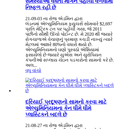
સમસ્યાઓ વધતી માંગને પહોંચી વળવામાં
નિષ્ફળ રહી છે
21-09-03 ના રોજ એડમિન દ્વારા
લંડનમાં એલ્યુમિનિયમ ફ્યુચર્સ સોમવારે $2,697
પ્રતિ મેટ્રિક ટન પર પહોંચી ગયા, જે 2011
પછીનો સૌથી ઊંચો પોઈન્ટ છે. મે 2020 થી જ્યારે
રોગચાળાએ વેચાણનું પ્રમાણ કચડી નાખ્યું ત્યારે
મેટલમાં આશરે 80%નો વધારો થયો છે.
એલ્યુમિનિયમનો ઘણો પુરવઠો એશિયામાં
ફસાયેલો છે જ્યારે યુએસ અને યુરોપિયન
કંપનીઓ સપ્લાય ચેઇન પડકારોનો સામનો કરે છે.
અલ...
વધુ વાંચો
દરિયાઈ પ્રદૂષણનો સામનો કરવા માટે
એલ્યુમિનિયમના કેન ધીમે ધીમે
પ્લાસ્ટિકને બદલે છે
21-08-27 ના રોજ એડમિન દ્વારા