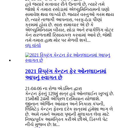
હવે જ્યારે સત્તાવાર રીતે ઉનાળો છે, ત્યારે તમે
જોશો કે તમારા રસોડામાં એલ્યુમિનિયમનો ઘણો
સમાવેશ થવા લાગ્યો છે. જ્યારે વસ્તુઓ ગરમ થાય
છે, ત્યારે તાજગી આપનારા, બરફ-ઠંડા પીણાં
ક્રમમાં હોય છે. સારા સમાચાર એ છે કે
એલ્યુમિનિયમ બીયર, સોડા અને સ્પાર્કલિંગ વોટર
કેન સરળતાથી રિસાયકલ કરવામાં આવે છે, જેથી
તમે તમારા હાથ મોર પર મેળવી શકો...
વધુ વાંચો
2021 સ્પ્રિંગ કેન્ટન ફેર ઓનલાઇનમાં
આપનું સ્વાગત છે
21-04-06 ના રોજ એડમિન દ્વારા
કેન્ટન ફેરનું 129મું સત્ર હવે ઓનલાઈન ખુલ્યું છે.
15મીથી 24મી એપ્રિલ દરમિયાન યોજાશે.
જીનાન એર્જિન આયાત અને નિકાસ કંપની,
લિમિટેડ કેન્ટન ફેરના દરેક સત્રમાં હંમેશા ભાગ લે
છે. અમે તમને અમારા પૃષ્ઠની મુલાકાત લેવા માટે
નિષ્ઠાપૂર્વક આમંત્રિત કરીએ છીએ, ડિસ્પ્લે પેટ
નીચે મુજબ છે: ht...