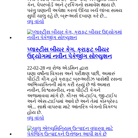
કેન, પેપરબોર્ડ અને ટ્રકિંગનો સમાવેશ થાય છે.
પરંતુ ઘણાની અપેક્ષા કરતાં ઊંચા ખર્ચ લાંબા સમય
સુધી ચાલુ રહે છે, બ્રૂઅર્સ દબાણ કરે છે...
વધુ વાંચો
પ્લાસ્ટીસ બીયર કેગ, ક્રાફ્ટ બીયર
ઉદ્યોગમાં નવીન પેકેજીંગ સોલ્યુશન
22-02-28 ના રોજ એડમિન દ્વારા
ઘણા વર્ષોના વિકાસ અને પરીક્ષણ પછી, અમારું
પીઈટી કીગ હવે ક્રાફ્ટ બ્રુઅરીઝ પાસેથી રસના
અભિવ્યક્તિની માંગ કરી રહ્યું છે જે અમારા
નવીન, વિશ્વસનીય, નવા પીઈટી કેગને
અજમાવવા માંગે છે. કીગ્સ એ-ટાઈપ, જી-ટાઈપ
અને એસ-ટાઈપમાં આવે છે અને તેમાં કોમ્પ્રેસ્ડ
એ... સાથે વાપરવા માટે આંતરિક બેગનો વિકલ્પ
હોય છે.
વધુ વાંચો