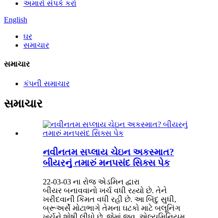
અમારો સંપર્ક કરો
English
ઘર
સમાચાર
સમાચાર
કંપની સમાચાર
સમાચાર
નવીનતમ સપ્લાય ચેઇન અકસ્માત?
બીયરનું તમારું મનપસંદ સિક્સ પેક
22-03-03 ના રોજ એડમિન દ્વારા
બીયર બનાવવાનો ખર્ચ વધી રહ્યો છે. તેને
ખરીદવાની કિંમત વધી રહી છે. આ બિંદુ સુધી,
બ્રૂઅર્સે મોટાભાગે તેમના ઘટકો માટે બલૂનિંગ
ખર્ચને શોષી લીધો છે, જેમાં જવ, એલ્યુમિનિયમ