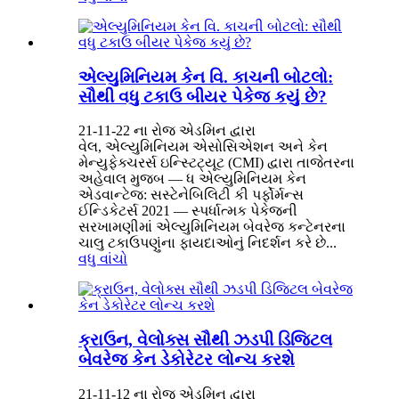
એલ્યુમિનિયમ કેન વિ. કાચની બોટલો:
સૌથી વધુ ટકાઉ બીયર પેકેજ કયું છે?
21-11-22 ના રોજ એડમિન દ્વારા
વેલ, એલ્યુમિનિયમ એસોસિએશન અને કેન
મેન્યુફેક્ચરર્સ ઇન્સ્ટિટ્યૂટ (CMI) દ્વારા તાજેતરના
અહેવાલ મુજબ — ધ એલ્યુમિનિયમ કેન
એડવાન્ટેજ: સસ્ટેનેબિલિટી કી પર્ફોર્મન્સ
ઈન્ડિકેટર્સ 2021 — સ્પર્ધાત્મક પેકેજની
સરખામણીમાં એલ્યુમિનિયમ બેવરેજ કન્ટેનરના
ચાલુ ટકાઉપણુંના ફાયદાઓનું નિદર્શન કરે છે...
વધુ વાંચો
ક્રાઉન, વેલોક્સ સૌથી ઝડપી ડિજિટલ
બેવરેજ કેન ડેકોરેટર લોન્ચ કરશે
21-11-12 ના રોજ એડમિન દ્વારા