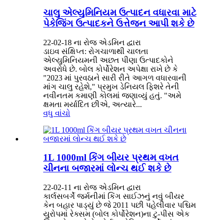
ચાલુ એલ્યુમિનિયમ ઉત્પાદન વધારવા માટે
પેકેજિંગ ઉત્પાદકને ઉત્તેજન આપી શકે છે
22-02-18 ના રોજ એડમિન દ્વારા
ડાઇવ સંક્ષિપ્ત: રોગચાળાથી ચાલતા
એલ્યુમિનિયમની અછત પીણા ઉત્પાદકોને
અવરોધે છે. બોલ કોર્પોરેશન અપેક્ષા રાખે છે કે
"2023 માં પુરવઠાને સારી રીતે આગળ વધારવાની
માંગ ચાલુ રહેશે," પ્રમુખ ડેનિયલ ફિશરે તેની
નવીનતમ કમાણી કોલમાં જણાવ્યું હતું. "અમે
ક્ષમતા મર્યાદિત છીએ, અત્યારે...
વધુ વાંચો
1L 1000ml કિંગ બીયર પ્રથમ વખત
ચીનના બજારમાં લોન્ચ થઈ શકે છે
22-02-11 ના રોજ એડમિન દ્વારા
કાર્લસબર્ગે જર્મનીમાં કિંગ સાઈઝનું નવું બીયર
કેન બહાર પાડ્યું છે જે 2011 પછી પહેલીવાર પશ્ચિમ
યુરોપમાં રેક્સમ (બોલ કોર્પોરેશન)ના ટુ-પીસ એક