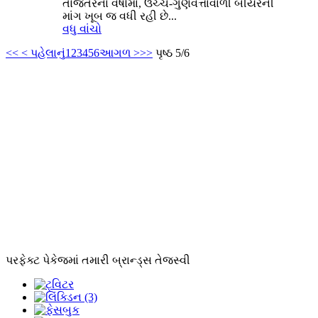
તાજેતરના વર્ષોમાં, ઉચ્ચ-ગુણવત્તાવાળી બીયરની
માંગ ખૂબ જ વધી રહી છે...
વધુ વાંચો
<<
< પહેલાનું
1
2
3
4
5
6
આગળ >
>>
પૃષ્ઠ 5/6
પરફેક્ટ પેકેજમાં તમારી બ્રાન્ડ્સ તેજસ્વી