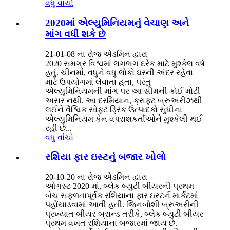
વધુ વાંચો
2020માં એલ્યુમિનિયમનું વેચાણ અને
માંગ વધી શકે છે
21-01-08 ના રોજ એડમિન દ્વારા
2020 સમગ્ર વિશ્વમાં લગભગ દરેક માટે મુશ્કેલ વર્ષ
હતું. ચીનમાં, વધુને વધુ લોકો ઘરની અંદર રહેવા
માટે ઉપયોગમાં લેવાતા હતા, પરંતુ
એલ્યુમિનિયમની માંગ પર આ સીમની કોઈ મોટી
અસર નથી. આ દરમિયાન, ક્રાફ્ટ બ્રુઅરીઝથી
લઈને વૈશ્વિક સોફ્ટ ડ્રિંક ઉત્પાદકો સુધીના
એલ્યુમિનિયમ કેન વપરાશકર્તાઓને મુશ્કેલી થઈ
રહી છે...
વધુ વાંચો
રશિયા ફાર ઇસ્ટનું બજાર ખોલો
20-10-20 ના રોજ એડમિન દ્વારા
ઓગસ્ટ 2020 માં, બ્લેક બ્યુટી બીયરની પ્રથમ
બેચ સફળતાપૂર્વક રશિયાના ફાર ઇસ્ટર્ન માર્કેટમાં
પહોંચાડવામાં આવી હતી. જિનબોશી બ્રુઅરીની
પ્રખ્યાત બીયર બ્રાન્ડ તરીકે, બ્લેક બ્યુટી બીયર
પ્રથમ વખત રશિયાના બજારમાં જાય છે.