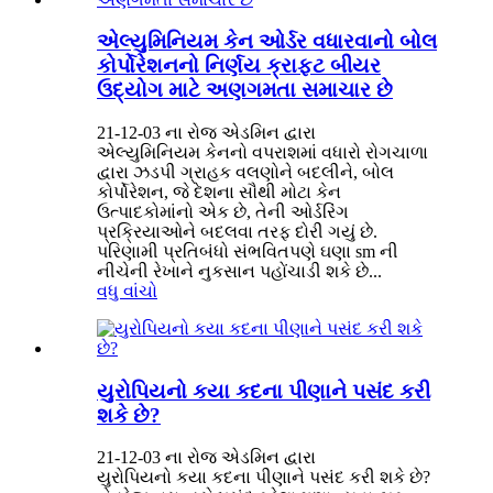
એલ્યુમિનિયમ કેન ઓર્ડર વધારવાનો બોલ
કોર્પોરેશનનો નિર્ણય ક્રાફ્ટ બીયર
ઉદ્યોગ માટે અણગમતા સમાચાર છે
21-12-03 ના રોજ એડમિન દ્વારા
એલ્યુમિનિયમ કેનનો વપરાશમાં વધારો રોગચાળા
દ્વારા ઝડપી ગ્રાહક વલણોને બદલીને, બોલ
કોર્પોરેશન, જે દેશના સૌથી મોટા કેન
ઉત્પાદકોમાંનો એક છે, તેની ઓર્ડરિંગ
પ્રક્રિયાઓને બદલવા તરફ દોરી ગયું છે.
પરિણામી પ્રતિબંધો સંભવિતપણે ઘણા sm ની
નીચેની રેખાને નુકસાન પહોંચાડી શકે છે...
વધુ વાંચો
યુરોપિયનો કયા કદના પીણાને પસંદ કરી
શકે છે?
21-12-03 ના રોજ એડમિન દ્વારા
યુરોપિયનો કયા કદના પીણાને પસંદ કરી શકે છે?