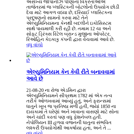
અસંખ્ય જાપાનીઝ પીણાંના વિક્રેતાઓએ
તાજેતરમાં જ પ્લાસ્ટિકની બોટલોનો ઉપયોગ છોડી
દેવા માટે આગળ વધ્યા છે, દરિયાઈ પ્લાસ્ટિકના
પ્રદૂષણનો સામનો કરવા માટે તેને
એલ્યુમિનિયમના કેનથી બદલીને ઇકોસિસ્ટમ
સાથે પાયમાલી કરી રહી છે. તમામ 12 ચા અને
સોફ્ટ ડ્રિંક્સ રિટેલ બ્રાન્ડ મુજીના ઓપરેટર,
રિઓહિન કેઇકાકુ કંપની દ્વારા વેચવામાં આવે છે.
વધુ વાંચો
એલ્યુમિનિયમ કેન કેવી રીતે બનાવવામાં
આવે છે
21-08-20 ના રોજ એડમિન દ્વારા
એલ્યુમિનિયમને સૌપ્રથમ 1782 માં એક તત્વ
તરીકે ઓળખવામાં આવ્યું હતું, અને ફ્રાન્સમાં
ધાતુને ખૂબ જ પ્રતિષ્ઠા મળી હતી, જ્યાં 1850 ના
દાયકામાં તે ઘરેણાં અને ખાવાના વાસણો માટે સોના
અને ચાંદી કરતાં પણ વધુ ફેશનેબલ હતી.
નેપોલિયન III હળવા વજનની ધાતુના સંભવિત
લશ્કરી ઉપયોગોથી આકર્ષાયા હતા, અને તે ...
વધુ વાંચો