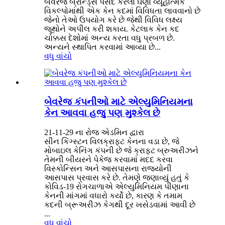
બેવરેજ બ્રાન્ડ્સે પસંદ કરેલા ઘણા વ્યૂહાત્મક
વિકલ્પોમાંથી એક કેન કદમાં વિવિધતા લાવવાનો છે
જેનો તેઓ ઉપયોગ કરે છે જેથી વિવિધ લક્ષ્ય
જૂથોને અપીલ કરી શકાય. કેટલાક કેન કદ
ચોક્કસ દેશોમાં અન્ય કરતા વધુ પ્રબળ છે.
અન્યને સ્થાપિત કરવામાં આવ્યા છે...
વધુ વાંચો
બેવરેજ કંપનીઓ માટે એલ્યુમિનિયમના
કેન આવવા હજુ પણ મુશ્કેલ છે
21-11-29 ના રોજ એડમિન દ્વારા
સીન કિંગ્સ્ટન વિલક્રાફ્ટ કેનના વડા છે, જે
મોબાઇલ કેનિંગ કંપની છે જે ક્રાફ્ટ બ્રુઅરીઝને
તેમની બીયરને પેકેજ કરવામાં મદદ કરવા
વિસ્કોન્સિન અને આસપાસના રાજ્યોની
આસપાસ પ્રવાસ કરે છે. તેમણે જણાવ્યું હતું કે
કોવિડ-19 રોગચાળાએ એલ્યુમિનિયમ પીણાના
કેનની માંગમાં વધારો કર્યો છે, કારણ કે તમામ
કદની બ્રૂઅરીઝ કેગથી દૂર ખસેડવામાં આવી છે
...
વધુ વાંચો