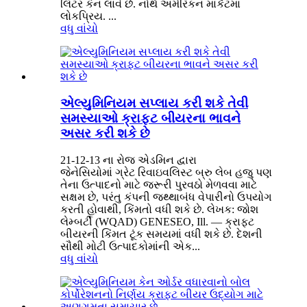
લિટર કેન લાવે છે. નોર્થ અમેરિકન માર્કેટમાં
લોકપ્રિય. ...
વધુ વાંચો
એલ્યુમિનિયમ સપ્લાય કરી શકે તેવી
સમસ્યાઓ ક્રાફ્ટ બીયરના ભાવને
અસર કરી શકે છે
21-12-13 ના રોજ એડમિન દ્વારા
જેનેસિયોમાં ગ્રેટ રિવાઇવલિસ્ટ બ્રુ લેબ હજુ પણ
તેના ઉત્પાદનો માટે જરૂરી પુરવઠો મેળવવા માટે
સક્ષમ છે, પરંતુ કંપની જથ્થાબંધ વેપારીનો ઉપયોગ
કરતી હોવાથી, કિંમતો વધી શકે છે. લેખક: જોશ
લેમ્બર્ટી (WQAD) GENESEO, Ill. — ક્રાફ્ટ
બીયરની કિંમત ટૂંક સમયમાં વધી શકે છે. દેશની
સૌથી મોટી ઉત્પાદકોમાંની એક...
વધુ વાંચો