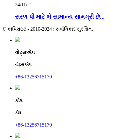
24/11/21
સરળ પી માટે બે સામાન્ય સામગ્રી છે...
© કૉપિરાઇટ - 2010-2024 : સર્વાધિકાર સુરક્ષિત.
વોટ્સએપ
વોટ્સએપ
+86-13256715179
કોષ
કોષ
+86-13256715179