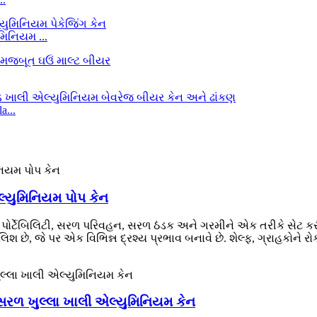
મિનિયમ ...
a...
એલ્યુમિનિયમ પોપ કેન
, પોર્ટેબિલિટી, સરળ પરિવહન, સરળ ઠંડક અને ગરમીને એક તરીકે સેટ કરી 
શ છે, જે પર એક વિભિન્ન દ્રશ્ય પ્રભાવ બનાવે છે. શેલ્ફ, ગ્રાહકોને રોકવા
ml સરળ ખુલ્લા ખાલી એલ્યુમિનિયમ કેન