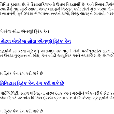
વિધ ફાયદા છે. તે રિસાયક્લિંગનો ઉત્તમ વિદ્યાર્થી છે, અને રિસાયક્લિં
હીનું વધુ સારું રક્ષણ, શેલ્ફ લાઇફને વિસ્તૃત કરો; ટાંકી ગેસ ભરવા
 સામગ્રી, ફ્રીઝરમાં ભેજ પરત રસ્ટને ટાળો, શેલ્ફ લાઇફને લંબાવો; ગરમ 
મેટલ બેવરેજ સોડા એનર્જી ડ્રિંક કેન
ાહકોને સમજવા માટે વધુ આરામદાયક, વધુમાં, તેની પર્યાવરણીય સુરક્ષા
્તિગત ઉચ્ચ-ગુણવત્તાની શોધ, કેન બોડી આધુનિક અને સ્ટાઇલિશ છે, છાજલી
િનિયમ ડ્રિંક કેન રંગ કરી શકે છે
, પોર્ટેબિલિટી, સરળ પરિવહન, સરળ ઠંડક અને ગરમીને એક તરીકે સેટ કરી 
શ છે, જે પર એક વિભિન્ન દ્રશ્ય પ્રભાવ બનાવે છે. શેલ્ફ, ગ્રાહકોને રોકવા