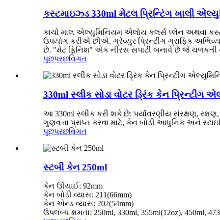
કસ્ટમાઇઝ્ડ 330ml મેટલ પ્રિન્ટિંગ ખાલી એલ્યુમ
કાચો માલ એલ્યુમિનિયમ એલોય કલર્સ પ્લેન અથવા કસ્ટમાઇઝ્
ઉપયોગ કરીએ છીએ. ગ્રેવ્યુર પ્રિન્ટીંગ ગ્રાફિક અભિવ્યક
છે. "મેટ ફિનિશ" એક નીરસ સપાટી બનાવે છે જે ચળકતી નથ
પૂછપરછ
વિગત
330ml સ્લીક સોડા વોટર ડ્રિંક કેન પ્રિન્ટીંગ 
આ 330ml સ્લીક કરી શકે છે: પર્યાવરણીય સંરક્ષણ, રક્ષણ
ગુણવત્તા પ્રાપ્ત કરવા માટે, કેન બોડી આધુનિક અને સ્ટાઇલિ
પૂછપરછ
વિગત
સ્ટબી કેન 250ml
કેન ઊંચાઈ: 92mm
કેન બોડી વ્યાસ: 211(66mm)
કેન એન્ડ વ્યાસ: 202(54mm)
ઉપલબ્ધ ક્ષમતા: 250ml, 330ml, 355ml(12oz), 450ml, 47