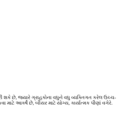
શકે છે, જ્યારે ગ્રાહકોના વધુને વધુ વ્યક્તિગત કરેલ ઉચ્ચ-
 માટે આકર્ષે છે, બીયર માટે યોગ્ય, કાર્યાત્મક પીણાં વગેરે.