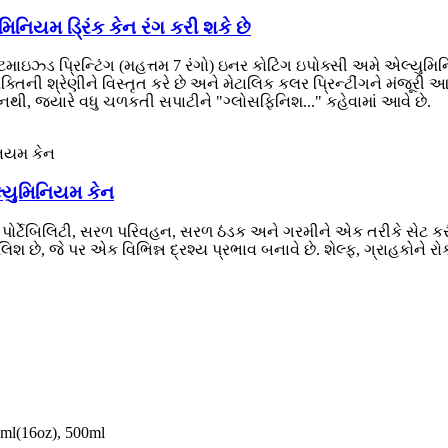
િનિયમ ડ્રિંક કેન રંગ કરી શકે છે
ડ પ્રિન્ટિંગ (મહત્તમ 7 રંગો) ઇનર કોટિંગ ઇપોક્સી અમે એલ્યુમિનિયમ ક
્તિની શ્રેણીને વિસ્તૃત કરે છે અને મેટાલિક કલર પ્રિન્ટીંગને મંજૂરી
ી, જ્યારે વધુ ચળકતી સપાટીને "ગ્લોસફિનિશ..." કહેવામાં આવે છે.
એલ્યુમિનિયમ કેન
, પોર્ટેબિલિટી, સરળ પરિવહન, સરળ ઠંડક અને ગરમીને એક તરીકે સેટ કરી 
શ છે, જે પર એક વિભિન્ન દ્રશ્ય પ્રભાવ બનાવે છે. શેલ્ફ, ગ્રાહકોને રોકવા
3ml(16oz), 500ml