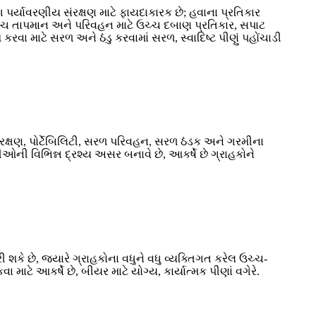
ગ પર્યાવરણીય સંરક્ષણ માટે ફાયદાકારક છે; હવાના પ્રતિકાર
, ઉચ્ચ તાપમાન અને પરિવહન માટે ઉચ્ચ દબાણ પ્રતિકાર, સપાટ
કરવા માટે સરળ અને ઠંડુ કરવામાં સરળ, સ્વાદિષ્ટ પીણું પહોંચાડી
, રક્ષણ, પોર્ટેબિલિટી, સરળ પરિવહન, સરળ ઠંડક અને ગરમીના
ઓની વિભિન્ન દ્રશ્ય અસર બનાવે છે, આકર્ષે છે ગ્રાહકોને
શકે છે, જ્યારે ગ્રાહકોના વધુને વધુ વ્યક્તિગત કરેલ ઉચ્ચ-
 માટે આકર્ષે છે, બીયર માટે યોગ્ય, કાર્યાત્મક પીણાં વગેરે.