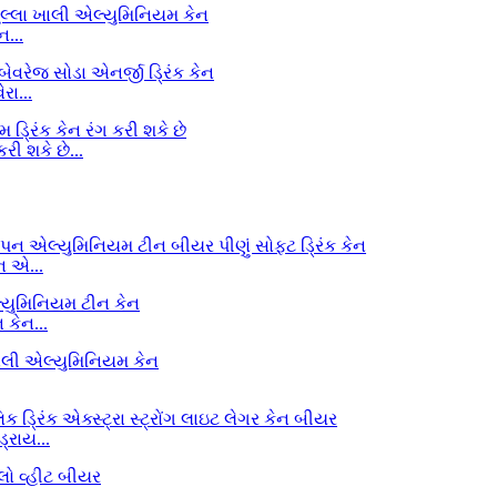
...
રા...
ી શકે છે...
ન એ...
કેન...
રાય...
..