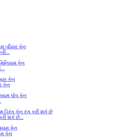
બી...
...
ર કેન
.
ી શકે છે...
યમ કેન