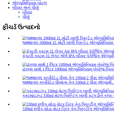
એલ્યુમિનિયમ બોટલ
બીયર અને પીણું
બીયર
પીણું
ફીચર્ડ ઉત્પાદનો
જથ્થાબંધ 1000ml 1L મોટી ખાલી પ્રિન્ટેડ એલ્યુમિનિયમ 
ફેક્ટરી કસ્ટમ 1L લેગર એલે IPA બીયર પેકેજિંગ એલ્યુમી
ઢાંકણા સાથે 1 લિટર 1000ml એલ્યુમિનિયમ બેવરેજ બિય
જથ્થાબંધ કાર્બોરેટેડ પીણાંના કેન 330ml 2 પીસ એલ્યુમી..
કસ્ટમાઇઝ્ડ 330ml મેટલ પ્રિન્ટિંગ ખાલી ફટકડીને કલર કર
330ml સ્લીક સોડા વોટર ડ્રિંક કેન પ્રિન્ટીંગ એલ્યુમિનિ