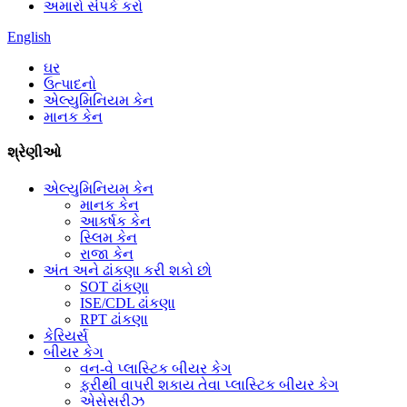
અમારો સંપર્ક કરો
English
ઘર
ઉત્પાદનો
એલ્યુમિનિયમ કેન
માનક કેન
શ્રેણીઓ
એલ્યુમિનિયમ કેન
માનક કેન
આકર્ષક કેન
સ્લિમ કેન
રાજા કેન
અંત અને ઢાંકણા કરી શકો છો
SOT ઢાંકણા
ISE/CDL ઢાંકણા
RPT ઢાંકણા
કેરિયર્સ
બીયર કેગ
વન-વે પ્લાસ્ટિક બીયર કેગ
ફરીથી વાપરી શકાય તેવા પ્લાસ્ટિક બીયર કેગ
એસેસરીઝ