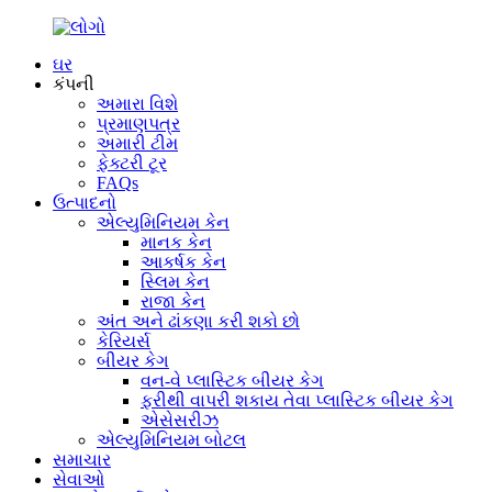
ઘર
કંપની
અમારા વિશે
પ્રમાણપત્ર
અમારી ટીમ
ફેક્ટરી ટૂર
FAQs
ઉત્પાદનો
એલ્યુમિનિયમ કેન
માનક કેન
આકર્ષક કેન
સ્લિમ કેન
રાજા કેન
અંત અને ઢાંકણા કરી શકો છો
કેરિયર્સ
બીયર કેગ
વન-વે પ્લાસ્ટિક બીયર કેગ
ફરીથી વાપરી શકાય તેવા પ્લાસ્ટિક બીયર કેગ
એસેસરીઝ
એલ્યુમિનિયમ બોટલ
સમાચાર
સેવાઓ