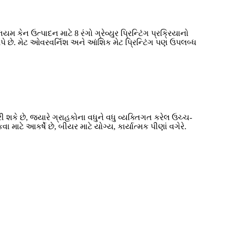
ેન ઉત્પાદન માટે 8 રંગો ગ્રેવ્યુર પ્રિન્ટિંગ પ્રક્રિયાનો
 આપે છે. મેટ ઓવરવર્નિશ અને આંશિક મેટ પ્રિન્ટિંગ પણ ઉપલબ્ધ
શકે છે, જ્યારે ગ્રાહકોના વધુને વધુ વ્યક્તિગત કરેલ ઉચ્ચ-
 માટે આકર્ષે છે, બીયર માટે યોગ્ય, કાર્યાત્મક પીણાં વગેરે.