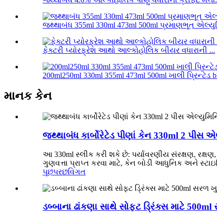
જથ્થાબંધ 355ml 330ml 473ml 500ml પ્રમાણભૂત એલ્યુ
ફેક્ટરી પ્યોરફ્રેશ આથો આલ્કોહોલિક બીયર વધારાની ...
200ml250ml 330ml 355ml 473ml 500ml ખાલી પ્રિન્ટેડ bl
માનક કેન
જથ્થાબંધ કાર્બોરેટેડ પીણાં કેન 330ml 2 પીસ 
આ 330ml સ્લીક કરી શકે છે: પર્યાવરણીય સંરક્ષણ, રક્ષણ
ગુણવત્તા પ્રાપ્ત કરવા માટે, કેન બોડી આધુનિક અને સ્ટાઇલિ
પૂછપરછ
વિગત
ડબ્બાના ઢાંકણા સાથે સોફ્ટ ડ્રિંક્સ માટે 500