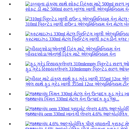
સોફ્ટ ડી માટે 500ml સરળ ખુલ્લા ખાલી એલ્યુમિનિયમ કેન
310ml પ્રિન્ટેડ ખાલી રાઉન્ડ એલ્યુમિનિયમ કેન મેટલ બેવે
કસ્ટમાઇઝ્ડ 330ml મેટલ પ્રિન્ટિંગ ખાલી ફટકડીને કલર કર
બીયર/સોડા/એનર્જી ડ્રિંક માટે એલ્યુમિનિયમ કેન
ફૂડ ગ્રેડ રિસાયકલેબલ 310mlempty પ્રિન્ટેડ સરળ ઓપ
એલ સાથે ફૂડ ગ્રેડ ખાલી 355ml 12oz એલ્યુમિનિયમ ટીન 
જથ્થાબંધ કિંમત 330ml મેટલ કેન ઉત્પાદક ફૂડ જી...
જથ્થાબંધ oem 330ml ખાનગી લેબલ 4.6% આલ્કોહોલિક ડ્
જથ્થાબંધ 4.6% આલ્કોહોલિક પીણું વધારાના ક્રાફ્ટ મેલો.