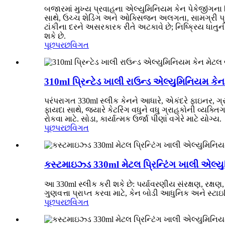
બજારમાં મુખ્ય પ્રવાહના એલ્યુમિનિયમ કેન પેકેજીંગના વિ
સાથે, ઉચ્ચ શેડિંગ અને ઓક્સિજન અલગતા, સામગ્રી પ્રવા
ટાંકીના દરને અસરકારક રીતે અટકાવે છે; નિષ્ક્રિય ધાતુની
શકે છે.
પૂછપરછ
વિગત
310ml પ્રિન્ટેડ ખાલી રાઉન્ડ એલ્યુમિનિયમ કેન 
પરંપરાગત 330ml સ્લીક કેનને આધારે, એકંદરે ફાઇનર, ગ્ર
ફાયદા સાથે, જ્યારે કેટરિંગ વધુને વધુ ગ્રાહકોની વ્યક
રોકવા માટે. સોડા, કાર્યાત્મક ઉર્જા પીણાં વગેરે માટે યોગ્ય.
પૂછપરછ
વિગત
કસ્ટમાઇઝ્ડ 330ml મેટલ પ્રિન્ટિંગ ખાલી એલ્યુમ
આ 330ml સ્લીક કરી શકે છે: પર્યાવરણીય સંરક્ષણ, રક્ષણ
ગુણવત્તા પ્રાપ્ત કરવા માટે, કેન બોડી આધુનિક અને સ્ટાઇલિ
પૂછપરછ
વિગત