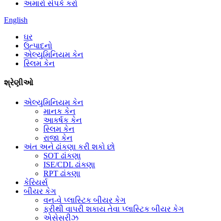
અમારો સંપર્ક કરો
English
ઘર
ઉત્પાદનો
એલ્યુમિનિયમ કેન
સ્લિમ કેન
શ્રેણીઓ
એલ્યુમિનિયમ કેન
માનક કેન
આકર્ષક કેન
સ્લિમ કેન
રાજા કેન
અંત અને ઢાંકણા કરી શકો છો
SOT ઢાંકણા
ISE/CDL ઢાંકણા
RPT ઢાંકણા
કેરિયર્સ
બીયર કેગ
વન-વે પ્લાસ્ટિક બીયર કેગ
ફરીથી વાપરી શકાય તેવા પ્લાસ્ટિક બીયર કેગ
એસેસરીઝ