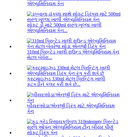
એલ્યુમિનિયમ કેન
સોફ્ટ ડી માટે 500ml સરળ ખુલ્લા ખાલી
એલ્યુમિનિયમ કેન...
310ml પ્રિન્ટેડ ખાલી રાઉન્ડ એલ્યુમિનિયમ કેન
મેટલ બેવેરા...
કસ્ટમાઇઝ્ડ 330ml મેટલ પ્રિન્ટિંગ ખાલી
ફટકડીને કલર કરી શકે છે...
બીયર/સોડા/એનર્જી ડ્રિંક માટે એલ્યુમિનિયમ
કેન