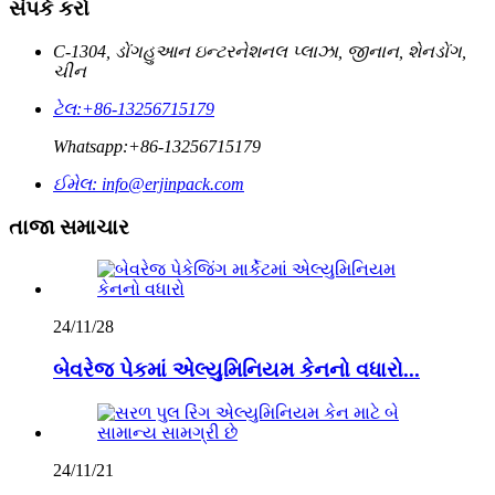
સંપર્ક કરો
C-1304, ડોંગહુઆન ઇન્ટરનેશનલ પ્લાઝા, જીનાન, શેનડોંગ,
ચીન
ટેલ:
+86-13256715179
Whatsapp:
+86-13256715179
ઈમેલ:
info@erjinpack.com
તાજા સમાચાર
24/11/28
બેવરેજ પેકમાં એલ્યુમિનિયમ કેનનો વધારો...
24/11/21