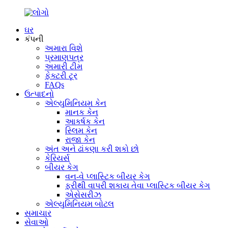
ઘર
કંપની
અમારા વિશે
પ્રમાણપત્ર
અમારી ટીમ
ફેક્ટરી ટૂર
FAQs
ઉત્પાદનો
એલ્યુમિનિયમ કેન
માનક કેન
આકર્ષક કેન
સ્લિમ કેન
રાજા કેન
અંત અને ઢાંકણા કરી શકો છો
કેરિયર્સ
બીયર કેગ
વન-વે પ્લાસ્ટિક બીયર કેગ
ફરીથી વાપરી શકાય તેવા પ્લાસ્ટિક બીયર કેગ
એસેસરીઝ
એલ્યુમિનિયમ બોટલ
સમાચાર
સેવાઓ