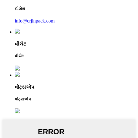
ઈ-મેલ
info@erjinpack.com
વીચેટ
વીચેટ
વોટ્સએપ
વોટ્સએપ