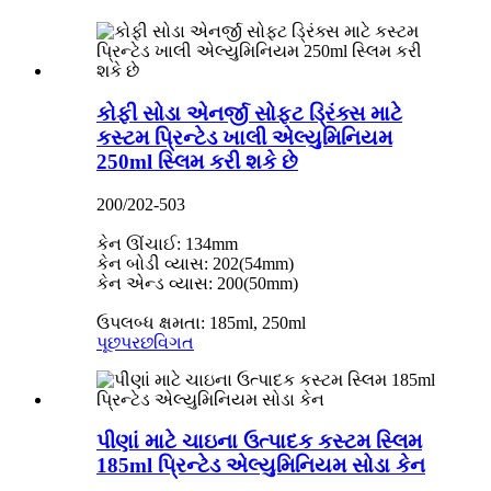
કોફી સોડા એનર્જી સોફ્ટ ડ્રિંક્સ માટે
કસ્ટમ પ્રિન્ટેડ ખાલી એલ્યુમિનિયમ
250ml સ્લિમ કરી શકે છે
200/202-503
કેન ઊંચાઈ: 134mm
કેન બોડી વ્યાસ: 202(54mm)
કેન એન્ડ વ્યાસ: 200(50mm)
ઉપલબ્ધ ક્ષમતા: 185ml, 250ml
પૂછપરછ
વિગત
પીણાં માટે ચાઇના ઉત્પાદક કસ્ટમ સ્લિમ
185ml પ્રિન્ટેડ એલ્યુમિનિયમ સોડા કેન