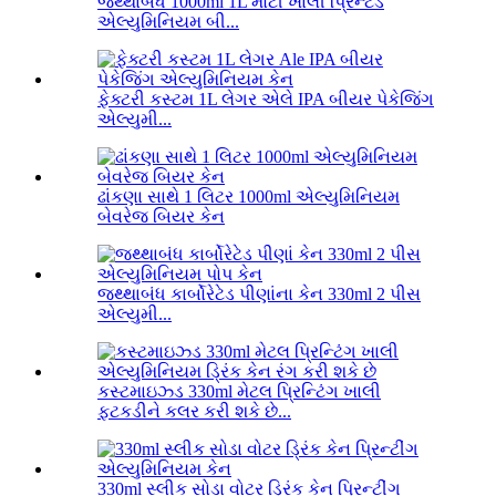
જથ્થાબંધ 1000ml 1L મોટી ખાલી પ્રિન્ટેડ
એલ્યુમિનિયમ બી...
ફેક્ટરી કસ્ટમ 1L લેગર એલે IPA બીયર પેકેજિંગ
એલ્યુમી...
ઢાંકણા સાથે 1 લિટર 1000ml એલ્યુમિનિયમ
બેવરેજ બિયર કેન
જથ્થાબંધ કાર્બોરેટેડ પીણાંના કેન 330ml 2 પીસ
એલ્યુમી...
કસ્ટમાઇઝ્ડ 330ml મેટલ પ્રિન્ટિંગ ખાલી
ફટકડીને કલર કરી શકે છે...
330ml સ્લીક સોડા વોટર ડ્રિંક કેન પ્રિન્ટીંગ