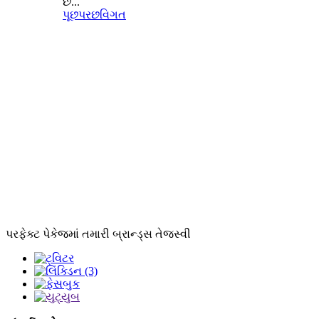
છે...
પૂછપરછ
વિગત
પરફેક્ટ પેકેજમાં તમારી બ્રાન્ડ્સ તેજસ્વી