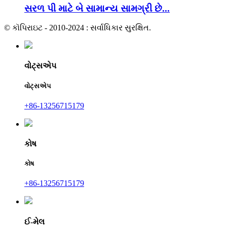
સરળ પી માટે બે સામાન્ય સામગ્રી છે...
© કૉપિરાઇટ - 2010-2024 : સર્વાધિકાર સુરક્ષિત.
વોટ્સએપ
વોટ્સએપ
+86-13256715179
કોષ
કોષ
+86-13256715179
ઈ-મેલ