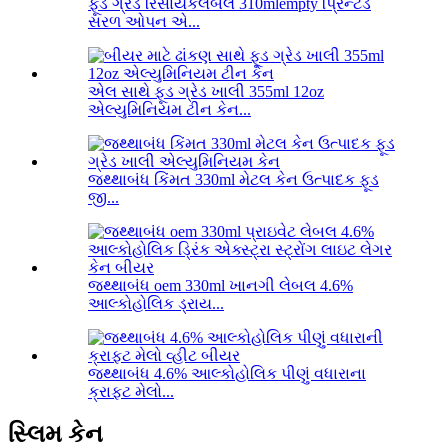
ફૂડ ગ્રેડ રિસાયકલેબલ 310mlempty પ્રિન્ટેડ
સરળ ઓપન એ...
એલ સાથે ફૂડ ગ્રેડ ખાલી 355ml 12oz
એલ્યુમિનિયમ ટીન કેન...
જથ્થાબંધ કિંમત 330ml મેટલ કેન ઉત્પાદક ફૂડ
જી...
જથ્થાબંધ oem 330ml ખાનગી લેબલ 4.6%
આલ્કોહોલિક ડ્રાય...
જથ્થાબંધ 4.6% આલ્કોહોલિક પીણું વધારાના
ક્રાફ્ટ મેલો...
સ્લિમ કેન