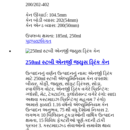
200/202-402
કેન ઊંચાઈ: 104.5mm
કેન બોડી વ્યાસ: 202(54mm)
કેન એન્ડ વ્યાસ: 200(50mm)
ઉપલબ્ધ ક્ષમતા: 185ml, 250ml
પૂછપરછ
વિગત
250ml સ્ટબી એનર્જી જ્યુસ ડ્રિંક કેન
ઉત્પાદનનું વર્ણન ઉત્પાદનનું નામ: એનર્જી ડ્રિંક
માટે 250ml સ્ટબી એલ્યુમિનિયમ કેન વપરાશ:
બીયર, કોફી, જ્યુસ, સોફ્ટ ડ્રિંક્સ, સોડા,
સ્પાર્કલિંગ વોટર, એનર્જી ડ્રિંક વગેરે પ્રિન્ટિંગ:
ગ્લોસી, મેટ, ટેક્ટાઈલ, ફ્લોરોસન્ટ વગેરે રંગો: સાદા
અથવા કસ્ટમાઇઝ પ્રિન્ટિંગ( મહત્તમ 7 રંગો)
અમારો ફાયદો 1.16 વર્ષનો એલ્યુમિનિયમ કેન
ઉત્પાદન અનુભવ, 75 થી વધુ દેશોમાં નિકાસ 2.
લગભગ 10 બિલિયન ટુકડાઓની વાર્ષિક ઉત્પાદન
ક્ષમતા, 15 વિવિધ ફેક્ટરીઓ પૂર્ણ-કદની ટાંકી
પ્રકાર 3. કસ્ટમાઇઝ્ડ સેવાઓનો સમાવેશ થાય