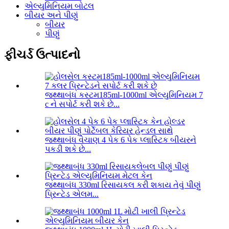
એલ્યુમિનિયમ બોટલ
બીયર અને પીણું
બીયર
પીણું
ફીચર્ડ ઉત્પાદનો
જથ્થાબંધ કસ્ટમ185ml-1000ml એલ્યુમિનિયમ 7
c ને સપોર્ટ કરી શકે છે...
જથ્થાબંધ વેચાણ 4 પેક 6 પેક પ્લાસ્ટિક બીયરને
પકડી શકે છે...
જથ્થાબંધ 330ml રિસાયકલ કરી શકાય તેવું પીણું
પ્રિન્ટેડ એલમ...