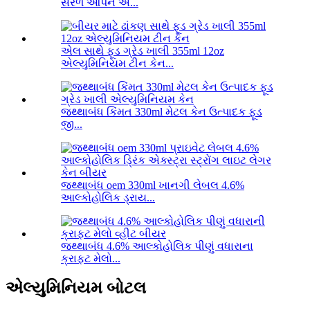
સરળ ઓપન એ...
એલ સાથે ફૂડ ગ્રેડ ખાલી 355ml 12oz
એલ્યુમિનિયમ ટીન કેન...
જથ્થાબંધ કિંમત 330ml મેટલ કેન ઉત્પાદક ફૂડ
જી...
જથ્થાબંધ oem 330ml ખાનગી લેબલ 4.6%
આલ્કોહોલિક ડ્રાય...
જથ્થાબંધ 4.6% આલ્કોહોલિક પીણું વધારાના
ક્રાફ્ટ મેલો...
એલ્યુમિનિયમ બોટલ