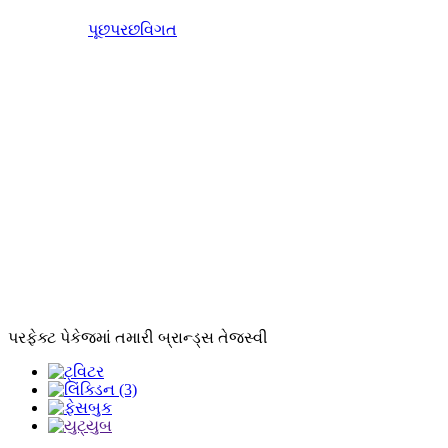
પૂછપરછ
વિગત
પરફેક્ટ પેકેજમાં તમારી બ્રાન્ડ્સ તેજસ્વી