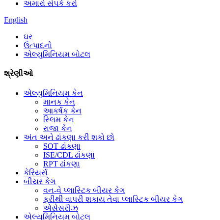
અમારો સંપર્ક કરો
English
ઘર
ઉત્પાદનો
એલ્યુમિનિયમ બોટલ
શ્રેણીઓ
એલ્યુમિનિયમ કેન
માનક કેન
આકર્ષક કેન
સ્લિમ કેન
રાજા કેન
અંત અને ઢાંકણા કરી શકો છો
SOT ઢાંકણા
ISE/CDL ઢાંકણા
RPT ઢાંકણા
કેરિયર્સ
બીયર કેગ
વન-વે પ્લાસ્ટિક બીયર કેગ
ફરીથી વાપરી શકાય તેવા પ્લાસ્ટિક બીયર કેગ
એસેસરીઝ
એલ્યુમિનિયમ બોટલ