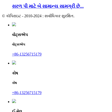
સરળ પી માટે બે સામાન્ય સામગ્રી છે...
© કૉપિરાઇટ - 2010-2024 : સર્વાધિકાર સુરક્ષિત.
વોટ્સએપ
વોટ્સએપ
+86-13256715179
કોષ
કોષ
+86-13256715179
ઈ-મેલ