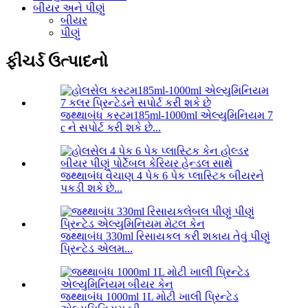
બીયર અને પીણું
બીયર
પીણું
ફીચર્ડ ઉત્પાદનો
જથ્થાબંધ કસ્ટમ185ml-1000ml એલ્યુમિનિયમ 7
c ને સપોર્ટ કરી શકે છે...
જથ્થાબંધ વેચાણ 4 પેક 6 પેક પ્લાસ્ટિક બીયરને
પકડી શકે છે...
જથ્થાબંધ 330ml રિસાયકલ કરી શકાય તેવું પીણું
પ્રિન્ટેડ એલમ...
જથ્થાબંધ 1000ml 1L મોટી ખાલી પ્રિન્ટેડ