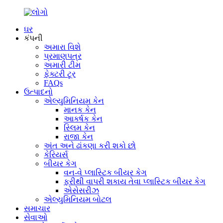
ઘર
કંપની
અમારા વિશે
પ્રમાણપત્ર
અમારી ટીમ
ફેક્ટરી ટૂર
FAQs
ઉત્પાદનો
એલ્યુમિનિયમ કેન
માનક કેન
આકર્ષક કેન
સ્લિમ કેન
રાજા કેન
અંત અને ઢાંકણા કરી શકો છો
કેરિયર્સ
બીયર કેગ
વન-વે પ્લાસ્ટિક બીયર કેગ
ફરીથી વાપરી શકાય તેવા પ્લાસ્ટિક બીયર કેગ
એસેસરીઝ
એલ્યુમિનિયમ બોટલ
સમાચાર
સેવાઓ