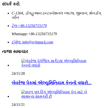
સંપર્ક કરો
C-1304, ડોંગહુઆન ઇન્ટરનેશનલ પ્લાઝા, જીનાન, શેનડોંગ,
ચીન
ટેલ:
+86-13256715179
Whatsapp:
+86-13256715179
ઈમેલ:
info@erjinpack.com
તાજા સમાચાર
24/11/28
બેવરેજ પેકમાં એલ્યુમિનિયમ કેનનો વધારો...
24/11/21