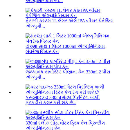
એલ્યુમિનિયમ બી...
ફેક્ટરી કસ્ટમ 1L લેગર એલે IPA બીયર પેકેજિંગ
એલ્યુમી...
ઢાંકણા સાથે 1 લિટર 1000ml એલ્યુમિનિયમ
બેવરેજ બિયર કેન
જથ્થાબંધ કાર્બોરેટેડ પીણાંના કેન 330ml 2 પીસ
એલ્યુમી...
કસ્ટમાઇઝ્ડ 330ml મેટલ પ્રિન્ટિંગ ખાલી
ફટકડીને કલર કરી શકે છે...
330ml સ્લીક સોડા વોટર ડ્રિંક કેન પ્રિન્ટીંગ
એલ્યુમિનિયમ કેન