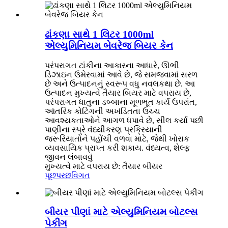
ઢાંકણા સાથે 1 લિટર 1000ml
એલ્યુમિનિયમ બેવરેજ બિયર કેન
પરંપરાગત ટાંકીના આકારના આધારે, ઊભી
ડિઝાઇન ઉમેરવામાં આવે છે, જે સમજવામાં સરળ
છે અને ઉત્પાદનનું સ્વરૂપ વધુ નવલકથા છે. આ
ઉત્પાદન મુખ્યત્વે તૈયાર બિયર માટે વપરાય છે,
પરંપરાગત ધાતુના ડબ્બાના મૂળભૂત કાર્ય ઉપરાંત,
આંતરિક કોટિંગની અખંડિતતા ઉચ્ચ
આવશ્યકતાઓને આગળ ધપાવે છે, સીલ કર્યા પછી
પાણીના સ્પ્રે વંધ્યીકરણ પ્રક્રિયાની
જરૂરિયાતોને પહોંચી વળવા માટે, જેથી ખોરાક
વ્યવસાયિક પ્રાપ્ત કરી શકાય. વંધ્યત્વ, શેલ્ફ
જીવન લંબાવવું
મુખ્યત્વે માટે વપરાય છે: તૈયાર બીયર
પૂછપરછ
વિગત
બીયર પીણાં માટે એલ્યુમિનિયમ બોટલ્સ
પેકીંગ