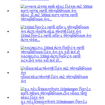
સોફ્ટ ડી માટે 500ml સરળ ખુલ્લા ખાલી
એલ્યુમિનિયમ કેન...
310ml પ્રિન્ટેડ ખાલી રાઉન્ડ એલ્યુમિનિયમ કેન
મેટલ બેવેરા...
કસ્ટમાઇઝ્ડ 330ml મેટલ પ્રિન્ટિંગ ખાલી
ફટકડીને કલર કરી શકે છે...
બીયર/સોડા/એનર્જી ડ્રિંક માટે એલ્યુમિનિયમ
કેન
ફૂડ ગ્રેડ રિસાયકલેબલ 310mlempty પ્રિન્ટેડ