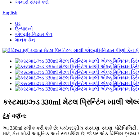
અમારો સંપર્ક કરો
English
ઘર
ઉત્પાદનો
એલ્યુમિનિયમ કેન
માનક કેન
કસ્ટમાઇઝ્ડ 330ml મેટલ પ્રિન્ટિંગ ખાલી એલ્ય
ટૂંકું વર્ણન:
આ 330ml સ્લીક કરી શકે છે: પર્યાવરણીય સંરક્ષણ, રક્ષણ, પોર્ટેબિલિટ
માટે, કેન બોડી આધુનિક અને સ્ટાઇલિશ છે, જે પર એક વિભિન્ન દ્રશ્ય પ્રભ