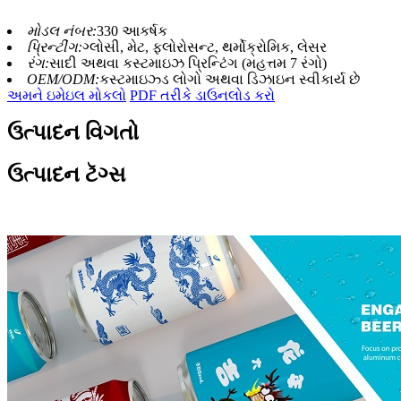
મોડલ નંબર:
330 આકર્ષક
પ્રિન્ટીંગ:
ગ્લોસી, મેટ, ફ્લોરોસન્ટ, થર્મોક્રોમિક, લેસર
રંગ:
સાદી અથવા કસ્ટમાઇઝ પ્રિન્ટિંગ (મહત્તમ 7 રંગો)
OEM/ODM:
કસ્ટમાઇઝ્ડ લોગો અથવા ડિઝાઇન સ્વીકાર્ય છે
અમને ઇમેઇલ મોકલો
PDF તરીકે ડાઉનલોડ કરો
ઉત્પાદન વિગતો
ઉત્પાદન ટૅગ્સ