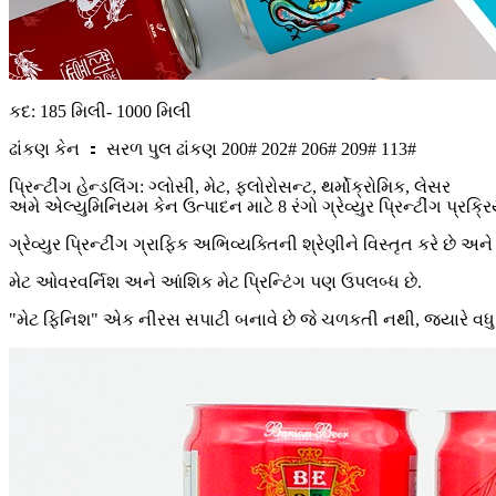
કદ: 185 મિલી- 1000 મિલી
ઢાંકણ કેન ： સરળ પુલ ઢાંકણ 200# 202# 206# 209# 113#
પ્રિન્ટીંગ હેન્ડલિંગ: ગ્લોસી, મેટ, ફ્લોરોસન્ટ, થર્મોક્રોમિક, લેસર
અમે એલ્યુમિનિયમ કેન ઉત્પાદન માટે 8 રંગો ગ્રેવ્યુર પ્રિન્ટીંગ પ્
ગ્રેવ્યુર પ્રિન્ટીંગ ગ્રાફિક અભિવ્યક્તિની શ્રેણીને વિસ્તૃત કરે છે અન
મેટ ઓવરવર્નિશ અને આંશિક મેટ પ્રિન્ટિંગ પણ ઉપલબ્ધ છે.
"મેટ ફિનિશ" એક નીરસ સપાટી બનાવે છે જે ચળકતી નથી, જ્યારે વધુ