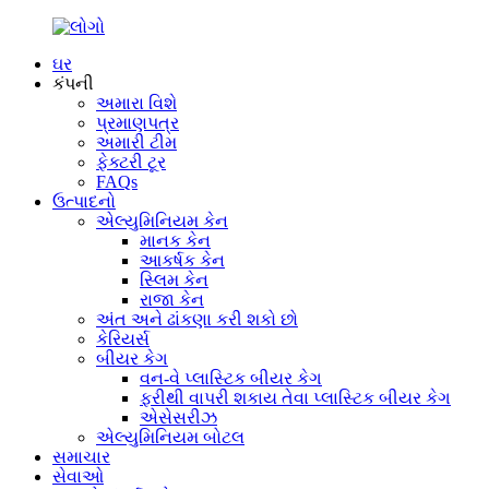
ઘર
કંપની
અમારા વિશે
પ્રમાણપત્ર
અમારી ટીમ
ફેક્ટરી ટૂર
FAQs
ઉત્પાદનો
એલ્યુમિનિયમ કેન
માનક કેન
આકર્ષક કેન
સ્લિમ કેન
રાજા કેન
અંત અને ઢાંકણા કરી શકો છો
કેરિયર્સ
બીયર કેગ
વન-વે પ્લાસ્ટિક બીયર કેગ
ફરીથી વાપરી શકાય તેવા પ્લાસ્ટિક બીયર કેગ
એસેસરીઝ
એલ્યુમિનિયમ બોટલ
સમાચાર
સેવાઓ