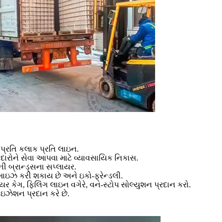
 પ્રતિ કલાક પ્રતિ લાઇન.
દદારોને સેવા આપવા માટે વ્યાવસાયિક નિકાસ.
ની બ્રાન્ડ્સના સપ્લાયર.
ાઇઝ કરી શકાય છે અને ઇકો-ફ્રેન્ડલી.
ીયર કેગ, ફિલિંગ લાઇન વગેરે, વન-સ્ટોપ સોલ્યુશન પ્રદાન કરો.
ઝેશન પ્રદાન કરે છે.