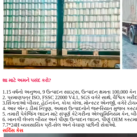
શા માટે અમને પસંદ કરો?
1.15 વર્ષનો અનુભવ, 9 ઉત્પાદન સાઇટ્સ, ઉત્પાદન ક્ષમતા 100,000 કેન
2. પ્રમાણપત્ર ISO, FSSC 22000 V4.1, SGS વગેરે સાથે, વૈશ્વિક ખરી
3.સિંગતાઓ બીયર, હેઈનકેન, કોકા કોલા, મોન્સ્ટર એનર્જી, વગેરે ટોચ
4. આર એન્ડ ડીમાં નિપુણ, અમારા ઉત્પાદનોને જરૂરિયાત મુજબ કસ્ટમ
5. તમારી પેકેજિંગ લાઇન માટે સંપૂર્ણ કેટેગરીના એલ્યુમિનિયમ કેન, બ
6. ખાનગી લેબલ બીયર અને પીણા ઉત્પાદન લાઇન, પીણું OEM કસ્ટમાઇ
7.7*24H વ્યવસાયિક પ્રી-સેલ અને વેચાણ પછીની સેવાઓ.
સર્વિસ કેસ