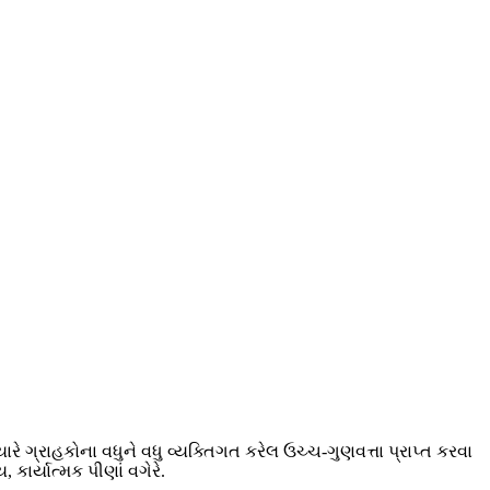
ે ગ્રાહકોના વધુને વધુ વ્યક્તિગત કરેલ ઉચ્ચ-ગુણવત્તા પ્રાપ્ત કરવા
 કાર્યાત્મક પીણાં વગેરે.