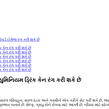
ુમિનિયમ ડ્રિંક કેન રંગ કરી શકે છે
ી, સરળ પરિવહન, સરળ ઠંડક અને ગરમીને એક તરીકે સેટ કરી શકે છે, જ્યાર
ાવ બનાવે છે. શેલ્ફ, ગ્રાહકોને રોકવા માટે આકર્ષે છે, બીયર માટે યોગ્ય,