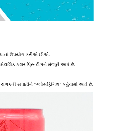
રક્રિયાનો ઉપયોગ કરીએ છીએ.
ે મેટાલિક કલર પ્રિન્ટીંગને મંજૂરી આપે છે.
 ચળકતી સપાટીને "ગ્લોસફિનિશ" કહેવામાં આવે છે.