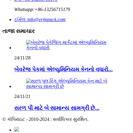
Whatsapp:
+86-13256715179
ઈમેલ:
info@erjinpack.com
તાજા સમાચાર
24/11/28
બેવરેજ પેકમાં એલ્યુમિનિયમ કેનનો વધારો...
24/11/21
સરળ પી માટે બે સામાન્ય સામગ્રી છે...
© કૉપિરાઇટ - 2010-2024 : સર્વાધિકાર સુરક્ષિત.