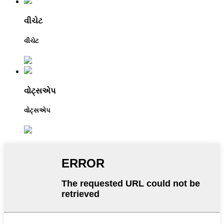
વીચેટ
વીચેટ
વોટ્સએપ
વોટ્સએપ