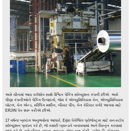
અમે ચીનમાં આઠ વર્કશોપ સાથે વૈશ્વિક પેકિંગ સોલ્યુશન કંપની છીએ. અમે
પીણા કંપનીઓને પેકિંગ ઉત્પાદનો, જેમ કે એલ્યુમિનિયમ કેન, એલ્યુમિનિયમ
બોટલ, કેન એન્ડ, સીલિંગ મશીન, બીયર પીપ, કેન કેરિયર વગેરે આપવા માટે
ERJIN પેક શરૂ કરીએ છીએ.
17 વર્ષના બ્રુઇંગ અનુભવોના આધારે, Erjin પેકેજિંગ પ્રોજેક્ટ્સ માટે વન-સ્ટોપ
સોલ્યુશન પ્રદાન કરે છે, જે તમારી બ્રાન્ડને બનાવવામાં અને વિસ્તૃત કરવામાં
મદદ કરે છે. તમે બીયર, વાઇન, સાઇડર, કોલ્ડ બ્રુ કોફી, હર્બલ ટી, કોમ્બુચા,