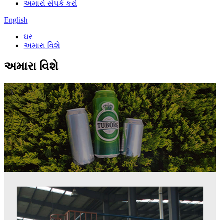
અમારો સંપર્ક કરો
English
ઘર
અમારા વિશે
અમારા વિશે