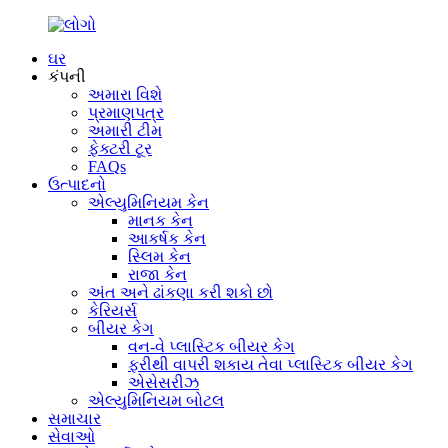
ઘર
કંપની
અમારા વિશે
પ્રમાણપત્ર
અમારી ટીમ
ફેક્ટરી ટૂર
FAQs
ઉત્પાદનો
એલ્યુમિનિયમ કેન
માનક કેન
આકર્ષક કેન
સ્લિમ કેન
રાજા કેન
અંત અને ઢાંકણા કરી શકો છો
કેરિયર્સ
બીયર કેગ
વન-વે પ્લાસ્ટિક બીયર કેગ
ફરીથી વાપરી શકાય તેવા પ્લાસ્ટિક બીયર કેગ
એસેસરીઝ
એલ્યુમિનિયમ બોટલ
સમાચાર
સેવાઓ