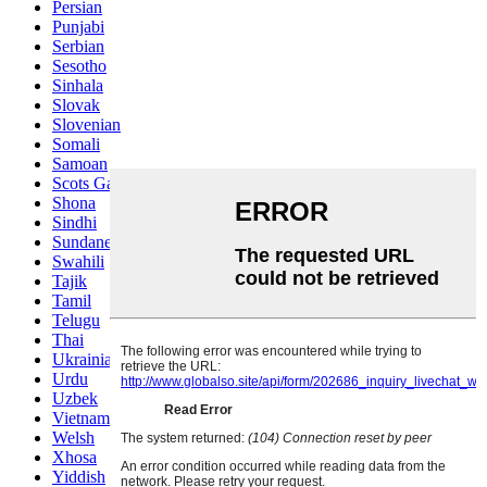
Persian
Punjabi
Serbian
Sesotho
Sinhala
Slovak
Slovenian
Somali
Samoan
Scots Gaelic
Shona
Sindhi
Sundanese
Swahili
Tajik
Tamil
Telugu
Thai
Ukrainian
Urdu
Uzbek
Vietnamese
Welsh
Xhosa
Yiddish