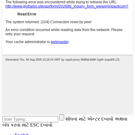
શોધવા માટે એન્ટર દબાવો અથવા
બંધ કરવા માટે ESC દબાવો