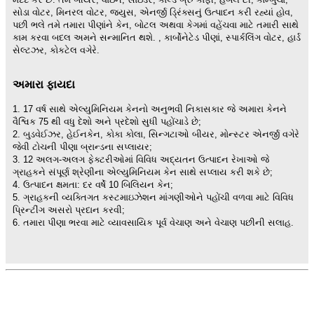
સોડા વોટર, મિનરલ વોટર, જ્યુસ, એનર્જી ડ્રિંક્સનું ઉત્પાદન કરી રહ્યાં હોવ,
પછી ભલે તમે તમારા પીણાંને કેન, બોટલ અથવા કેગમાં વહેંચવા માટે તમારી સાથે
કામ કરવા બદલ અમને સન્માનિત થશે. , કાર્બોનેટેડ પીણાં, સ્પાર્કલિંગ વોટર, હાર્ડ
સેલ્ટઝર, કોકટેલ વગેરે.
અમારા ફાયદા
1. 17 વર્ષ સાથે એલ્યુમિનિયમ કેનનો અનુભવી નિકાસકાર જે અમારા કેનને
વૈશ્વિક 75 થી વધુ દેશો અને પ્રદેશો સુધી પહોંચાડે છે;
2. બુડવેઈઝર, હેઈનકેન, કોકા કોલા, સિન્ગટાઓ બીયર, મોન્સ્ટર એનર્જી વગેરે
જેવી ટોચની પીણા બ્રાન્ડના સપ્લાયર;
3. 12 અલગ-અલગ ફેક્ટરીઓમાં વિવિધ અદ્યતન ઉત્પાદન રેખાઓ જે
ગ્રાહકને સંપૂર્ણ શ્રેણીના એલ્યુમિનિયમ કેન સાથે સપ્લાય કરી શકે છે;
4. ઉત્પાદન ક્ષમતા: દર વર્ષે 10 બિલિયન કેન;
5. ગ્રાહકની વ્યક્તિગત કસ્ટમાઇઝેશન માંગણીઓને પહોંચી વળવા માટે વિવિધ
પ્રિન્ટીંગ અસરો પ્રદાન કરવી;
6. તમારા પીણા ભરવા માટે વ્યાવસાયિક પૂર્વ વેચાણ અને વેચાણ પછીની સલાહ.