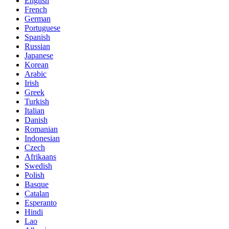
English
French
German
Portuguese
Spanish
Russian
Japanese
Korean
Arabic
Irish
Greek
Turkish
Italian
Danish
Romanian
Indonesian
Czech
Afrikaans
Swedish
Polish
Basque
Catalan
Esperanto
Hindi
Lao