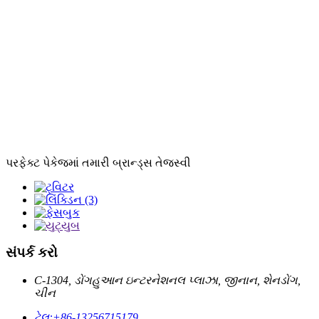
પરફેક્ટ પેકેજમાં તમારી બ્રાન્ડ્સ તેજસ્વી
સંપર્ક કરો
C-1304, ડોંગહુઆન ઇન્ટરનેશનલ પ્લાઝા, જીનાન, શેનડોંગ,
ચીન
ટેલ:
+86-13256715179