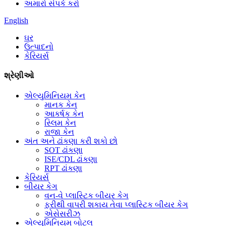
અમારો સંપર્ક કરો
English
ઘર
ઉત્પાદનો
કેરિયર્સ
શ્રેણીઓ
એલ્યુમિનિયમ કેન
માનક કેન
આકર્ષક કેન
સ્લિમ કેન
રાજા કેન
અંત અને ઢાંકણા કરી શકો છો
SOT ઢાંકણા
ISE/CDL ઢાંકણા
RPT ઢાંકણા
કેરિયર્સ
બીયર કેગ
વન-વે પ્લાસ્ટિક બીયર કેગ
ફરીથી વાપરી શકાય તેવા પ્લાસ્ટિક બીયર કેગ
એસેસરીઝ
એલ્યુમિનિયમ બોટલ