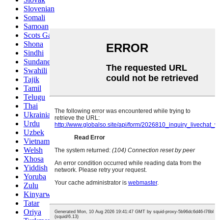
Slovenian
Somali
Samoan
Scots Gaelic
Shona
Sindhi
Sundanese
Swahili
Tajik
Tamil
Telugu
Thai
Ukrainian
Urdu
Uzbek
Vietnamese
Welsh
Xhosa
Yiddish
Yoruba
Zulu
Kinyarwanda
Tatar
Oriya