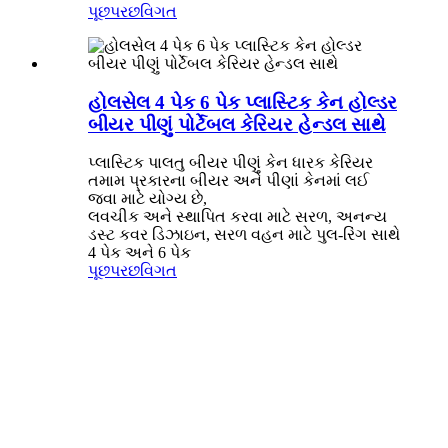
પૂછપરછ
વિગત
હોલસેલ 4 પેક 6 પેક પ્લાસ્ટિક કેન હોલ્ડર
બીયર પીણું પોર્ટેબલ કેરિયર હેન્ડલ સાથે
પ્લાસ્ટિક પાલતુ બીયર પીણું કેન ધારક કેરિયર
તમામ પ્રકારના બીયર અને પીણાં કેનમાં લઈ
જવા માટે યોગ્ય છે,
લવચીક અને સ્થાપિત કરવા માટે સરળ, અનન્ય
ડસ્ટ કવર ડિઝાઇન, સરળ વહન માટે પુલ-રિંગ સાથે
4 પેક અને 6 પેક
પૂછપરછ
વિગત