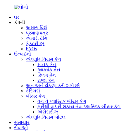
ઘર
કંપની
અમારા વિશે
પ્રમાણપત્ર
અમારી ટીમ
ફેક્ટરી ટૂર
FAQs
ઉત્પાદનો
એલ્યુમિનિયમ કેન
માનક કેન
આકર્ષક કેન
સ્લિમ કેન
રાજા કેન
અંત અને ઢાંકણા કરી શકો છો
કેરિયર્સ
બીયર કેગ
વન-વે પ્લાસ્ટિક બીયર કેગ
ફરીથી વાપરી શકાય તેવા પ્લાસ્ટિક બીયર કેગ
એસેસરીઝ
એલ્યુમિનિયમ બોટલ
સમાચાર
સેવાઓ