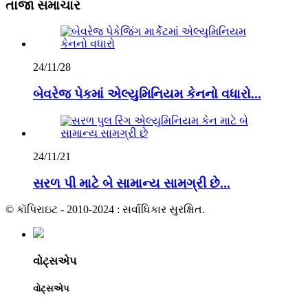
તાજા સમાચાર
24/11/28
બેવરેજ પેકમાં એલ્યુમિનિયમ કેનનો વધારો...
24/11/21
સરળ પી માટે બે સામાન્ય સામગ્રી છે...
© કૉપિરાઇટ - 2010-2024 : સર્વાધિકાર સુરક્ષિત.
વોટ્સએપ
વોટ્સએપ