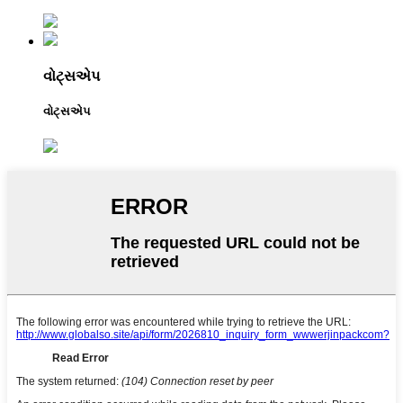
વોટ્સએપ
વોટ્સએપ