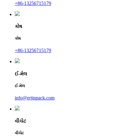
+86-13256715179
કોષ
કોષ
+86-13256715179
ઈ-મેલ
ઈ-મેલ
info@erjinpack.com
વીચેટ
વીચેટ