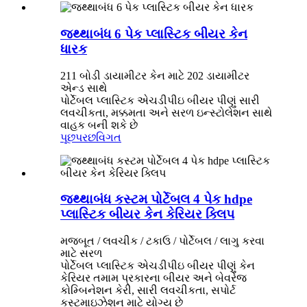
જથ્થાબંધ 6 પેક પ્લાસ્ટિક બીયર કેન
ધારક
211 બોડી ડાયામીટર કેન માટે 202 ડાયામીટર
એન્ડ સાથે
પોર્ટેબલ પ્લાસ્ટિક એચડીપીઇ બીયર પીણું સારી
લવચીકતા, મક્કમતા અને સરળ ઇન્સ્ટોલેશન સાથે
વાહક બની શકે છે
પૂછપરછ
વિગત
જથ્થાબંધ કસ્ટમ પોર્ટેબલ 4 પેક hdpe
પ્લાસ્ટિક બીયર કેન કેરિયર ક્લિપ
મજબૂત / લવચીક / ટકાઉ / પોર્ટેબલ / લાગુ કરવા
માટે સરળ
પોર્ટેબલ પ્લાસ્ટિક એચડીપીઇ બીયર પીણું કેન
કેરિયર તમામ પ્રકારના બીયર અને બેવરેજ
કોમ્બિનેશન કેરી, સારી લવચીકતા, સપોર્ટ
કસ્ટમાઇઝેશન માટે યોગ્ય છે