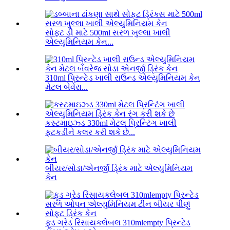
સોફ્ટ ડી માટે 500ml સરળ ખુલ્લા ખાલી
એલ્યુમિનિયમ કેન...
310ml પ્રિન્ટેડ ખાલી રાઉન્ડ એલ્યુમિનિયમ કેન
મેટલ બેવેરા...
કસ્ટમાઇઝ્ડ 330ml મેટલ પ્રિન્ટિંગ ખાલી
ફટકડીને કલર કરી શકે છે...
બીયર/સોડા/એનર્જી ડ્રિંક માટે એલ્યુમિનિયમ
કેન
ફૂડ ગ્રેડ રિસાયકલેબલ 310mlempty પ્રિન્ટેડ