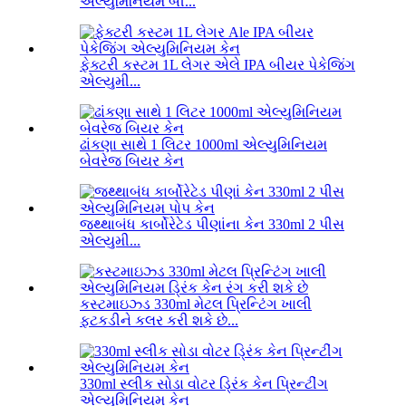
એલ્યુમિનિયમ બી...
ફેક્ટરી કસ્ટમ 1L લેગર એલે IPA બીયર પેકેજિંગ
એલ્યુમી...
ઢાંકણા સાથે 1 લિટર 1000ml એલ્યુમિનિયમ
બેવરેજ બિયર કેન
જથ્થાબંધ કાર્બોરેટેડ પીણાંના કેન 330ml 2 પીસ
એલ્યુમી...
કસ્ટમાઇઝ્ડ 330ml મેટલ પ્રિન્ટિંગ ખાલી
ફટકડીને કલર કરી શકે છે...
330ml સ્લીક સોડા વોટર ડ્રિંક કેન પ્રિન્ટીંગ
એલ્યુમિનિયમ કેન