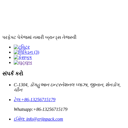
પરફેક્ટ પેકેજમાં તમારી બ્રાન્ડ્સ તેજસ્વી
સંપર્ક કરો
C-1304, ડોંગહુઆન ઇન્ટરનેશનલ પ્લાઝા, જીનાન, શેનડોંગ,
ચીન
ટેલ:
+86-13256715179
Whatsapp:
+86-13256715179
ઈમેલ:
info@erjinpack.com