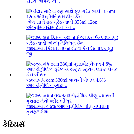
સરળ ઓપન એ...
એલ સાથે ફૂડ ગ્રેડ ખાલી 355ml 12oz
એલ્યુમિનિયમ ટીન કેન...
જથ્થાબંધ કિંમત 330ml મેટલ કેન ઉત્પાદક ફૂડ
જી...
જથ્થાબંધ oem 330ml ખાનગી લેબલ 4.6%
આલ્કોહોલિક ડ્રાય...
જથ્થાબંધ 4.6% આલ્કોહોલિક પીણું વધારાના
ક્રાફ્ટ મેલો...
કેરિયર્સ