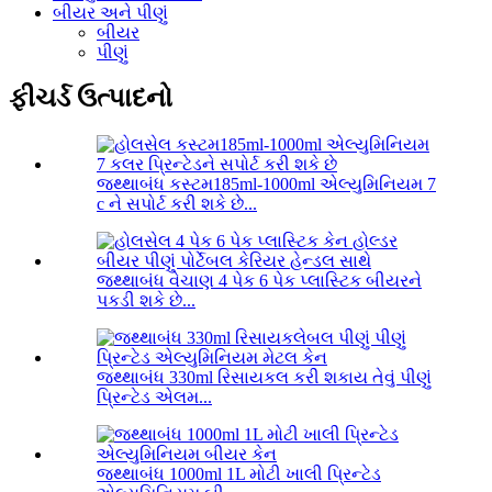
બીયર અને પીણું
બીયર
પીણું
ફીચર્ડ ઉત્પાદનો
જથ્થાબંધ કસ્ટમ185ml-1000ml એલ્યુમિનિયમ 7
c ને સપોર્ટ કરી શકે છે...
જથ્થાબંધ વેચાણ 4 પેક 6 પેક પ્લાસ્ટિક બીયરને
પકડી શકે છે...
જથ્થાબંધ 330ml રિસાયકલ કરી શકાય તેવું પીણું
પ્રિન્ટેડ એલમ...
જથ્થાબંધ 1000ml 1L મોટી ખાલી પ્રિન્ટેડ