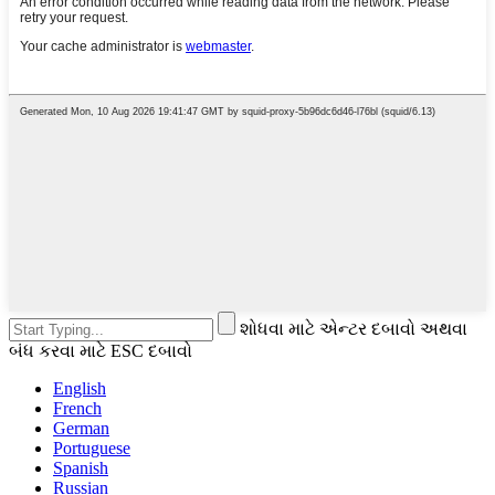
શોધવા માટે એન્ટર દબાવો અથવા
બંધ કરવા માટે ESC દબાવો
English
French
German
Portuguese
Spanish
Russian