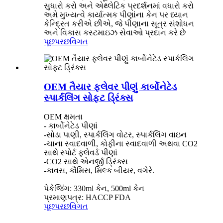
સુધારો કરો અને એથ્લેટિક પ્રદર્શનમાં વધારો કરો
અમે મુખ્યત્વે કાર્યાત્મક પીણાંના કેન પર ધ્યાન
કેન્દ્રિત કરીએ છીએ, જે પીણાના સૂત્ર સંશોધન
અને વિકાસ કસ્ટમાઇઝ સેવાઓ પ્રદાન કરે છે
પૂછપરછ
વિગત
OEM તૈયાર ફ્લેવર પીણું કાર્બોનેટેડ
સ્પાર્કલિંગ સોફ્ટ ડ્રિંક્સ
OEM ક્ષમતા
- કાર્બોનેટેડ પીણાં
-સોડા પાણી, સ્પાર્કલિંગ વોટર, સ્પાર્કલિંગ વાઇન
-ચાના સ્વાદવાળી, કોફીના સ્વાદવાળી અથવા CO2
સાથે સ્પોર્ટ ફ્લેવર્ડ પીણાં
-CO2 સાથે એનર્જી ડ્રિંક્સ
-કાવસ, કૌમિસ, મિલ્ક બીયર, વગેરે.
પેકેજિંગ: 330ml કેન, 500ml કેન
પ્રમાણપત્ર: HACCP FDA
પૂછપરછ
વિગત