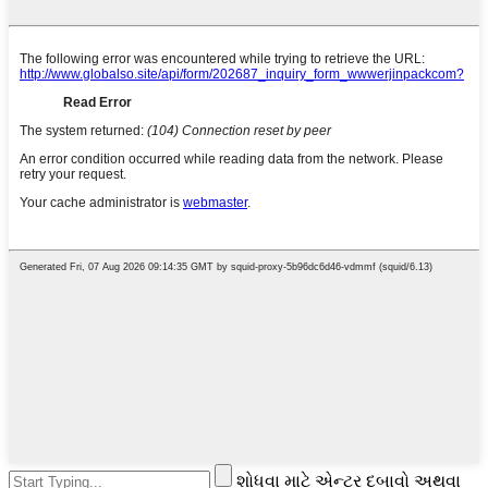
શોધવા માટે એન્ટર દબાવો અથવા