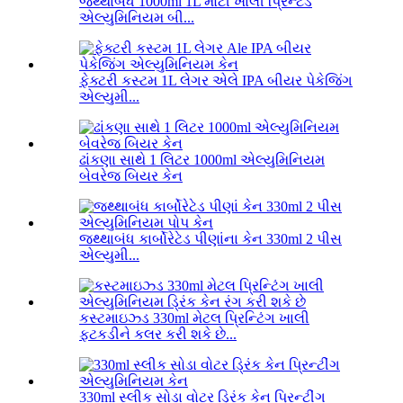
જથ્થાબંધ 1000ml 1L મોટી ખાલી પ્રિન્ટેડ
એલ્યુમિનિયમ બી...
ફેક્ટરી કસ્ટમ 1L લેગર એલે IPA બીયર પેકેજિંગ
એલ્યુમી...
ઢાંકણા સાથે 1 લિટર 1000ml એલ્યુમિનિયમ
બેવરેજ બિયર કેન
જથ્થાબંધ કાર્બોરેટેડ પીણાંના કેન 330ml 2 પીસ
એલ્યુમી...
કસ્ટમાઇઝ્ડ 330ml મેટલ પ્રિન્ટિંગ ખાલી
ફટકડીને કલર કરી શકે છે...
330ml સ્લીક સોડા વોટર ડ્રિંક કેન પ્રિન્ટીંગ