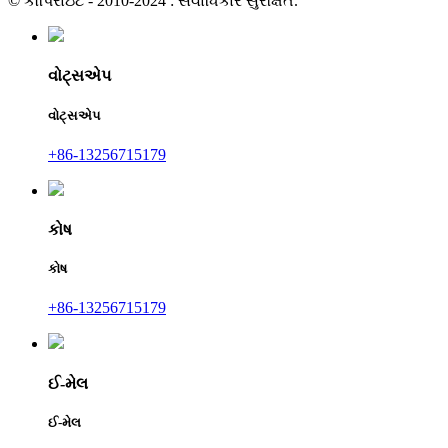
© કૉપિરાઇટ - 2010-2024 : સર્વાધિકાર સુરક્ષિત.
વોટ્સએપ
વોટ્સએપ
+86-13256715179
કોષ
કોષ
+86-13256715179
ઈ-મેલ
ઈ-મેલ