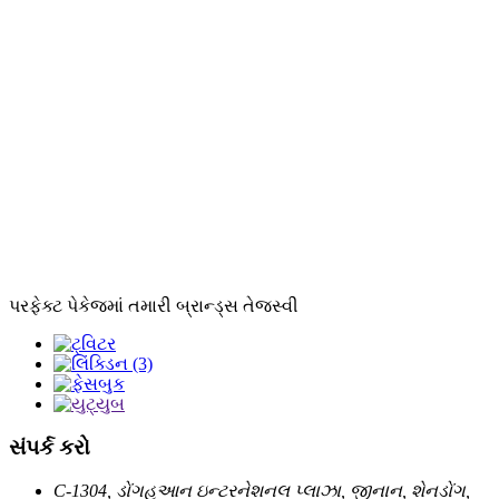
પરફેક્ટ પેકેજમાં તમારી બ્રાન્ડ્સ તેજસ્વી
સંપર્ક કરો
C-1304, ડોંગહુઆન ઇન્ટરનેશનલ પ્લાઝા, જીનાન, શેનડોંગ,