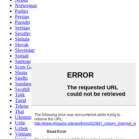
Norwegian
Pashto
Persian
Punjabi
Serbian
Sesotho
Sinhala
Slovak
Slovenian
Somali
Samoan
Scots Gaelic
Shona
Sindhi
Sundanese
Swahili
Tajik
Tamil
Telugu
Thai
Ukrainian
Urdu
Uzbek
Vietnamese