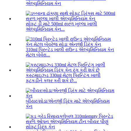
એલ્યુમિનિયમ કેન
સોફ્ટ ડી માટે 500ml સરળ ખુલ્લા ખાલી
એલ્યુમિનિયમ કેન...
310ml પ્રિન્ટેડ ખાલી રાઉન્ડ એલ્યુમિનિયમ કેન
મેટલ બેવેરા...
કસ્ટમાઇઝ્ડ 330ml મેટલ પ્રિન્ટિંગ ખાલી
ફટકડીને કલર કરી શકે છે...
બીયર/સોડા/એનર્જી ડ્રિંક માટે એલ્યુમિનિયમ
કેન