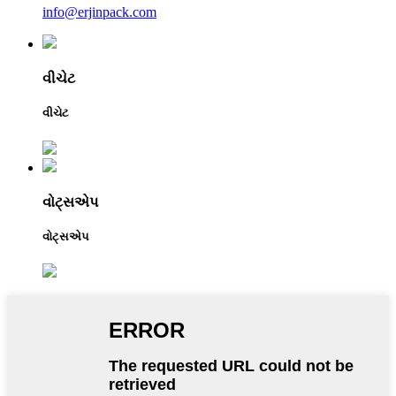
info@erjinpack.com
વીચેટ
વીચેટ
વોટ્સએપ
વોટ્સએપ