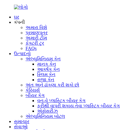
ઘર
કંપની
અમારા વિશે
પ્રમાણપત્ર
અમારી ટીમ
ફેક્ટરી ટૂર
FAQs
ઉત્પાદનો
એલ્યુમિનિયમ કેન
માનક કેન
આકર્ષક કેન
સ્લિમ કેન
રાજા કેન
અંત અને ઢાંકણા કરી શકો છો
કેરિયર્સ
બીયર કેગ
વન-વે પ્લાસ્ટિક બીયર કેગ
ફરીથી વાપરી શકાય તેવા પ્લાસ્ટિક બીયર કેગ
એસેસરીઝ
એલ્યુમિનિયમ બોટલ
સમાચાર
સેવાઓ