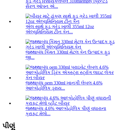
ફૂડ ગ્રેડ રિસાયકલેબલ 310mlempty પ્રિન્ટેડ
સરળ ઓપન એ...
એલ સાથે ફૂડ ગ્રેડ ખાલી 355ml 12oz
એલ્યુમિનિયમ ટીન કેન...
જથ્થાબંધ કિંમત 330ml મેટલ કેન ઉત્પાદક ફૂડ
જી...
જથ્થાબંધ oem 330ml ખાનગી લેબલ 4.6%
આલ્કોહોલિક ડ્રાય...
જથ્થાબંધ 4.6% આલ્કોહોલિક પીણું વધારાના
ક્રાફ્ટ મેલો...
પીણું