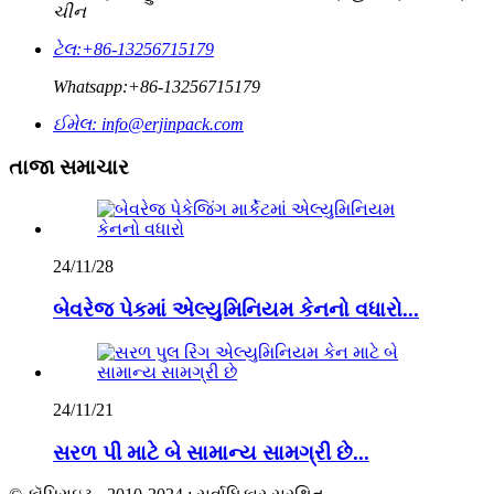
ચીન
ટેલ:
+86-13256715179
Whatsapp:
+86-13256715179
ઈમેલ:
info@erjinpack.com
તાજા સમાચાર
24/11/28
બેવરેજ પેકમાં એલ્યુમિનિયમ કેનનો વધારો...
24/11/21
સરળ પી માટે બે સામાન્ય સામગ્રી છે...