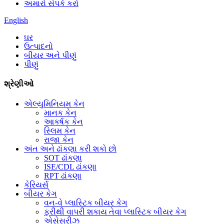
અમારો સંપર્ક કરો
English
ઘર
ઉત્પાદનો
બીયર અને પીણું
પીણું
શ્રેણીઓ
એલ્યુમિનિયમ કેન
માનક કેન
આકર્ષક કેન
સ્લિમ કેન
રાજા કેન
અંત અને ઢાંકણા કરી શકો છો
SOT ઢાંકણા
ISE/CDL ઢાંકણા
RPT ઢાંકણા
કેરિયર્સ
બીયર કેગ
વન-વે પ્લાસ્ટિક બીયર કેગ
ફરીથી વાપરી શકાય તેવા પ્લાસ્ટિક બીયર કેગ
એસેસરીઝ