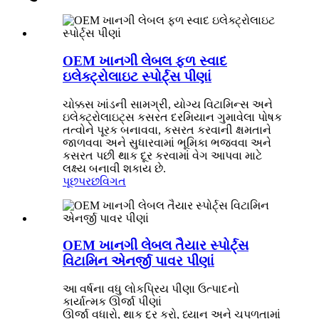
OEM ખાનગી લેબલ ફળ સ્વાદ
ઇલેક્ટ્રોલાઇટ સ્પોર્ટ્સ પીણાં
ચોક્કસ ખાંડની સામગ્રી, યોગ્ય વિટામિન્સ અને
ઇલેક્ટ્રોલાઇટ્સ કસરત દરમિયાન ગુમાવેલા પોષક
તત્વોને પૂરક બનાવવા, કસરત કરવાની ક્ષમતાને
જાળવવા અને સુધારવામાં ભૂમિકા ભજવવા અને
કસરત પછી થાક દૂર કરવામાં વેગ આપવા માટે
લક્ષ્ય બનાવી શકાય છે.
પૂછપરછ
વિગત
OEM ખાનગી લેબલ તૈયાર સ્પોર્ટ્સ
વિટામિન એનર્જી પાવર પીણાં
આ વર્ષના વધુ લોકપ્રિય પીણા ઉત્પાદનો
કાર્યાત્મક ઊર્જા પીણાં
ઊર્જા વધારો, થાક દૂર કરો, ધ્યાન અને ચપળતામાં