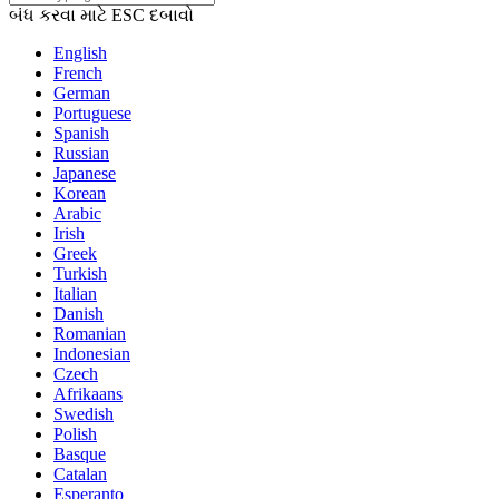
બંધ કરવા માટે ESC દબાવો
English
French
German
Portuguese
Spanish
Russian
Japanese
Korean
Arabic
Irish
Greek
Turkish
Italian
Danish
Romanian
Indonesian
Czech
Afrikaans
Swedish
Polish
Basque
Catalan
Esperanto