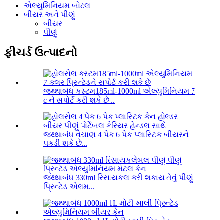
એલ્યુમિનિયમ બોટલ
બીયર અને પીણું
બીયર
પીણું
ફીચર્ડ ઉત્પાદનો
જથ્થાબંધ કસ્ટમ185ml-1000ml એલ્યુમિનિયમ 7
c ને સપોર્ટ કરી શકે છે...
જથ્થાબંધ વેચાણ 4 પેક 6 પેક પ્લાસ્ટિક બીયરને
પકડી શકે છે...
જથ્થાબંધ 330ml રિસાયકલ કરી શકાય તેવું પીણું
પ્રિન્ટેડ એલમ...