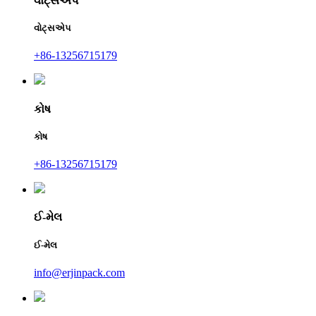
વોટ્સએપ
વોટ્સએપ
+86-13256715179
કોષ
કોષ
+86-13256715179
ઈ-મેલ
ઈ-મેલ
info@erjinpack.com