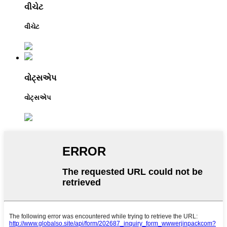
વીચેટ
વીચેટ
વોટ્સએપ
વોટ્સએપ