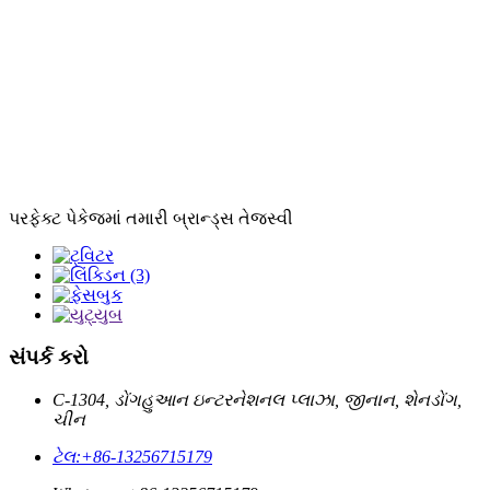
પરફેક્ટ પેકેજમાં તમારી બ્રાન્ડ્સ તેજસ્વી
સંપર્ક કરો
C-1304, ડોંગહુઆન ઇન્ટરનેશનલ પ્લાઝા, જીનાન, શેનડોંગ,
ચીન
ટેલ:
+86-13256715179