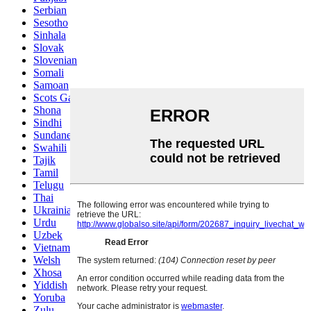
Serbian
Sesotho
Sinhala
Slovak
Slovenian
Somali
Samoan
Scots Gaelic
Shona
Sindhi
Sundanese
Swahili
Tajik
Tamil
Telugu
Thai
Ukrainian
Urdu
Uzbek
Vietnamese
Welsh
Xhosa
Yiddish
Yoruba
Zulu