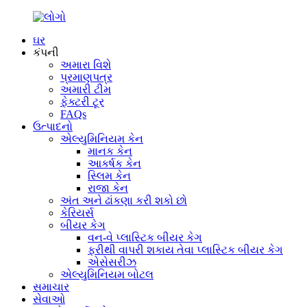
ઘર
કંપની
અમારા વિશે
પ્રમાણપત્ર
અમારી ટીમ
ફેક્ટરી ટૂર
FAQs
ઉત્પાદનો
એલ્યુમિનિયમ કેન
માનક કેન
આકર્ષક કેન
સ્લિમ કેન
રાજા કેન
અંત અને ઢાંકણા કરી શકો છો
કેરિયર્સ
બીયર કેગ
વન-વે પ્લાસ્ટિક બીયર કેગ
ફરીથી વાપરી શકાય તેવા પ્લાસ્ટિક બીયર કેગ
એસેસરીઝ
એલ્યુમિનિયમ બોટલ
સમાચાર
સેવાઓ