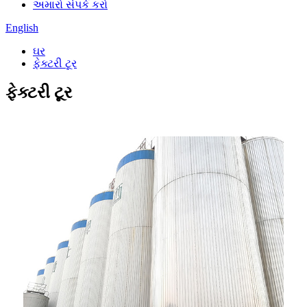
અમારો સંપર્ક કરો
English
ઘર
ફેક્ટરી ટૂર
ફેક્ટરી ટૂર