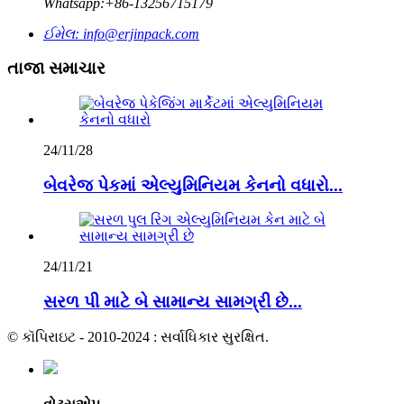
Whatsapp:
+86-13256715179
ઈમેલ:
info@erjinpack.com
તાજા સમાચાર
24/11/28
બેવરેજ પેકમાં એલ્યુમિનિયમ કેનનો વધારો...
24/11/21
સરળ પી માટે બે સામાન્ય સામગ્રી છે...
© કૉપિરાઇટ - 2010-2024 : સર્વાધિકાર સુરક્ષિત.