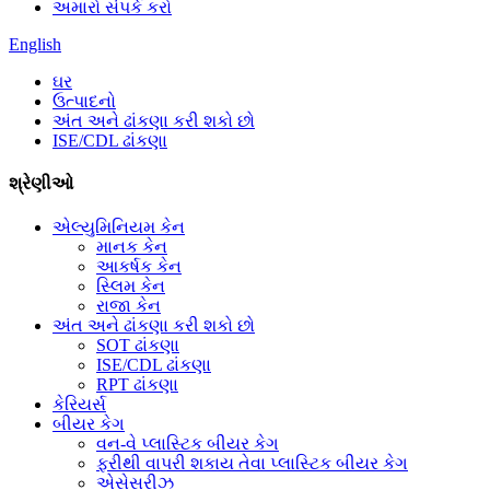
અમારો સંપર્ક કરો
English
ઘર
ઉત્પાદનો
અંત અને ઢાંકણા કરી શકો છો
ISE/CDL ઢાંકણા
શ્રેણીઓ
એલ્યુમિનિયમ કેન
માનક કેન
આકર્ષક કેન
સ્લિમ કેન
રાજા કેન
અંત અને ઢાંકણા કરી શકો છો
SOT ઢાંકણા
ISE/CDL ઢાંકણા
RPT ઢાંકણા
કેરિયર્સ
બીયર કેગ
વન-વે પ્લાસ્ટિક બીયર કેગ
ફરીથી વાપરી શકાય તેવા પ્લાસ્ટિક બીયર કેગ
એસેસરીઝ