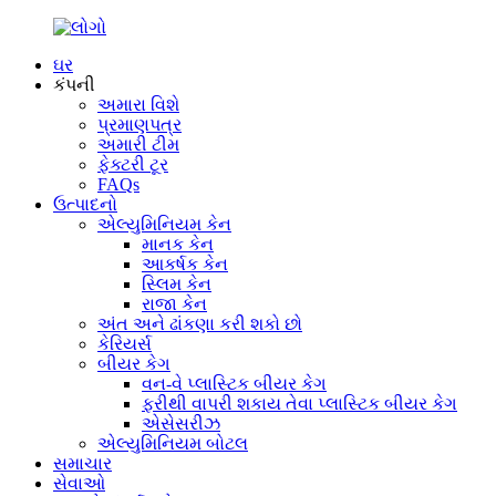
ઘર
કંપની
અમારા વિશે
પ્રમાણપત્ર
અમારી ટીમ
ફેક્ટરી ટૂર
FAQs
ઉત્પાદનો
એલ્યુમિનિયમ કેન
માનક કેન
આકર્ષક કેન
સ્લિમ કેન
રાજા કેન
અંત અને ઢાંકણા કરી શકો છો
કેરિયર્સ
બીયર કેગ
વન-વે પ્લાસ્ટિક બીયર કેગ
ફરીથી વાપરી શકાય તેવા પ્લાસ્ટિક બીયર કેગ
એસેસરીઝ
એલ્યુમિનિયમ બોટલ
સમાચાર
સેવાઓ