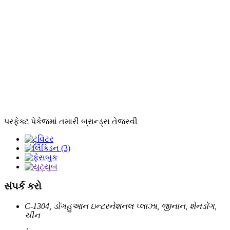
પરફેક્ટ પેકેજમાં તમારી બ્રાન્ડ્સ તેજસ્વી
સંપર્ક કરો
C-1304, ડોંગહુઆન ઇન્ટરનેશનલ પ્લાઝા, જીનાન, શેનડોંગ,
ચીન