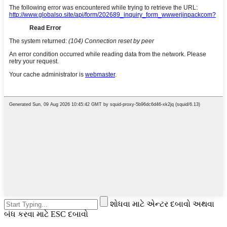
શોધવા માટે એન્ટર દબાવો અથવા
બંધ કરવા માટે ESC દબાવો