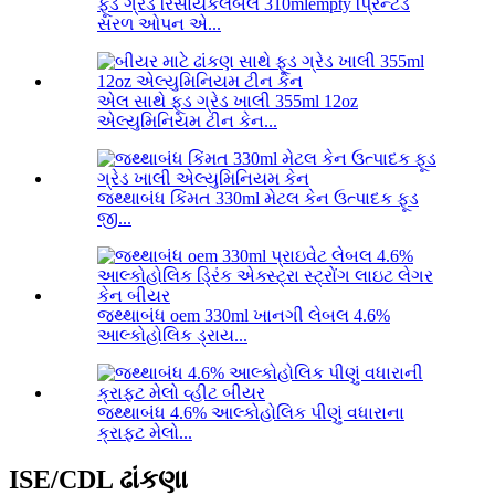
ફૂડ ગ્રેડ રિસાયકલેબલ 310mlempty પ્રિન્ટેડ
સરળ ઓપન એ...
એલ સાથે ફૂડ ગ્રેડ ખાલી 355ml 12oz
એલ્યુમિનિયમ ટીન કેન...
જથ્થાબંધ કિંમત 330ml મેટલ કેન ઉત્પાદક ફૂડ
જી...
જથ્થાબંધ oem 330ml ખાનગી લેબલ 4.6%
આલ્કોહોલિક ડ્રાય...
જથ્થાબંધ 4.6% આલ્કોહોલિક પીણું વધારાના
ક્રાફ્ટ મેલો...
ISE/CDL ઢાંકણા