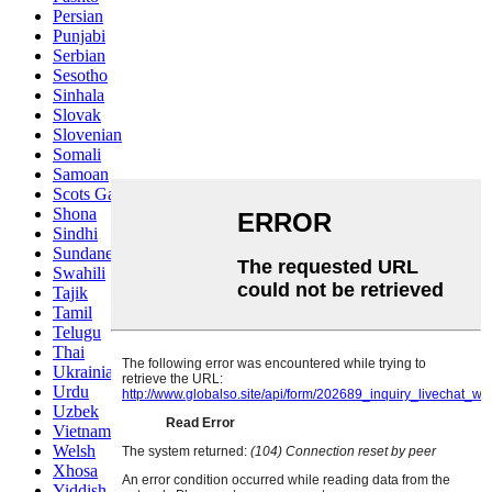
Persian
Punjabi
Serbian
Sesotho
Sinhala
Slovak
Slovenian
Somali
Samoan
Scots Gaelic
Shona
Sindhi
Sundanese
Swahili
Tajik
Tamil
Telugu
Thai
Ukrainian
Urdu
Uzbek
Vietnamese
Welsh
Xhosa
Yiddish