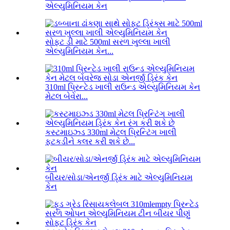
એલ્યુમિનિયમ કેન
સોફ્ટ ડી માટે 500ml સરળ ખુલ્લા ખાલી
એલ્યુમિનિયમ કેન...
310ml પ્રિન્ટેડ ખાલી રાઉન્ડ એલ્યુમિનિયમ કેન
મેટલ બેવેરા...
કસ્ટમાઇઝ્ડ 330ml મેટલ પ્રિન્ટિંગ ખાલી
ફટકડીને કલર કરી શકે છે...
બીયર/સોડા/એનર્જી ડ્રિંક માટે એલ્યુમિનિયમ
કેન