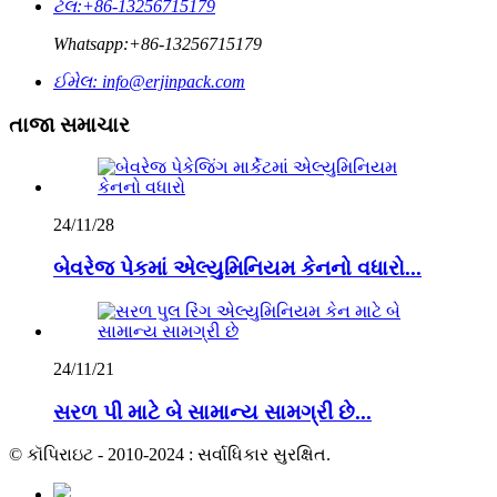
ટેલ:
+86-13256715179
Whatsapp:
+86-13256715179
ઈમેલ:
info@erjinpack.com
તાજા સમાચાર
24/11/28
બેવરેજ પેકમાં એલ્યુમિનિયમ કેનનો વધારો...
24/11/21
સરળ પી માટે બે સામાન્ય સામગ્રી છે...
© કૉપિરાઇટ - 2010-2024 : સર્વાધિકાર સુરક્ષિત.