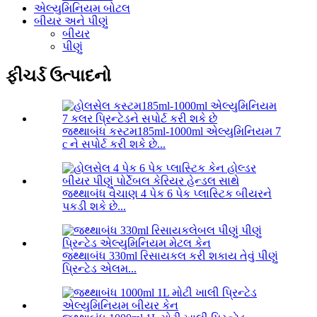
એલ્યુમિનિયમ બોટલ
બીયર અને પીણું
બીયર
પીણું
ફીચર્ડ ઉત્પાદનો
જથ્થાબંધ કસ્ટમ185ml-1000ml એલ્યુમિનિયમ 7
c ને સપોર્ટ કરી શકે છે...
જથ્થાબંધ વેચાણ 4 પેક 6 પેક પ્લાસ્ટિક બીયરને
પકડી શકે છે...
જથ્થાબંધ 330ml રિસાયકલ કરી શકાય તેવું પીણું
પ્રિન્ટેડ એલમ...