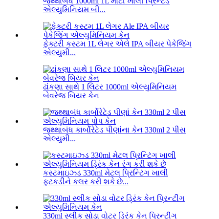
જથ્થાબંધ 1000ml 1L મોટી ખાલી પ્રિન્ટેડ
એલ્યુમિનિયમ બી...
ફેક્ટરી કસ્ટમ 1L લેગર એલે IPA બીયર પેકેજિંગ
એલ્યુમી...
ઢાંકણા સાથે 1 લિટર 1000ml એલ્યુમિનિયમ
બેવરેજ બિયર કેન
જથ્થાબંધ કાર્બોરેટેડ પીણાંના કેન 330ml 2 પીસ
એલ્યુમી...
કસ્ટમાઇઝ્ડ 330ml મેટલ પ્રિન્ટિંગ ખાલી
ફટકડીને કલર કરી શકે છે...
330ml સ્લીક સોડા વોટર ડ્રિંક કેન પ્રિન્ટીંગ