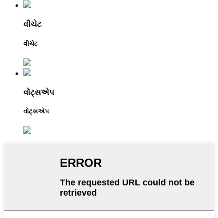
વીચેટ
વીચેટ
વોટ્સએપ
વોટ્સએપ