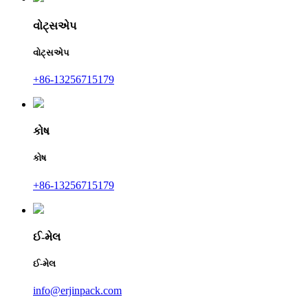
વોટ્સએપ
વોટ્સએપ
+86-13256715179
કોષ
કોષ
+86-13256715179
ઈ-મેલ
ઈ-મેલ
info@erjinpack.com