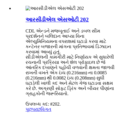
આરસીડીએલ એસઓટી 202
CDL એન્ડને મજબૂતાઈ અને ડબલ સીમ
પ્રદર્શનને બલિદાન આપ્યા વિના
એલ્યુમિનિયમના વપરાશમાં ઘટાડો કરવા માટે
કન્ટેનર બજારની માંગના પ્રતિભાવમાં ડિઝાઇન
કરવામાં આવ્યું હતું.
સીડીએલની કામગીરી માટે નિર્ણાયક એ સુધારેલી
રચનાની પ્રક્રિયા અને શેલ પ્રોફાઇલ છે જે
આંતરિક દબાણને પહોંચી વળવાની ક્ષમતા જાળવી
રાખતી વખતે એક ઇંચ (0.216mm) ના 0.0085
(0.216mm) થી 0.0082 ઇંચ (0.208mm) સુધી
ઘટાડેલી ખાલી કદ અને મેટલ ગેજ ઘટાડવા સક્ષમ
કરે છે. અગ્રણી સોફ્ટ ડ્રિંક અને બીયર પીણાંના
ગ્રાહકોની જરૂરિયાતો.
ઉપલબ્ધ કદ: #202.
પૂછપરછ
વિગત