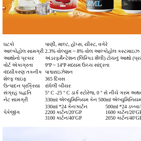
ઘટકો
પાણી, માલ્ટ, હોપ્સ, યીસ્ટ, વગેરે
આલ્કોહોલ સામગ્રી
2.3% વોલ્યુમ ~ 8% વોલ આલ્કોહોલ કસ્ટમાઇઝ 
આથોનો પ્રકાર
અંડરફર્મેન્ટેશન (લિમ્પિડ શૈલી)
ટોચનું આથો (પ્રમ
વોર્ટ એકાગ્રતા
9ºP ~ 14ºP મધ્યમ ઉચ્ચ સાંદ્રતા
વંધ્યીકરણ તકનીક
પાશ્ચરાઇઝેશન
શેલ્ફ લાઇફ
365 દિવસ
ઉત્પાદન પ્રક્રિયા
રાંધેલી બીયર
સંગ્રહ પદ્ધતિ
5° C -25 ° C ડાર્ક સ્ટોરેજ, 0 ° સે નીચે ગરમ અથવા
નેટ સામગ્રી
330ml એલ્યુમિનિયમ કેન 500ml એલ્યુમિનિયમ 
330ml *24 કેન/કાર્ટન
500ml *24 ડબ્બા/
પેકેજીંગ
2200 કાર્ટન/20′GP
1600 કાર્ટન/20′G
3100 કાર્ટન/40′GP
2050 કાર્ટન/40′G