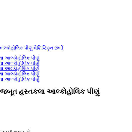
મજબૂત હસ્તકલા આલ્કોહોલિક પીણું