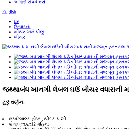
અમારો સંપર્ક કરો
English
ઘર
ઉત્પાદનો
બીયર અને પીણું
બીયર
જથ્થાબંધ ખાનગી લેબલ ઘઉં બીયર વધારાની 
ટૂંકું વર્ણન:
ઘટકો:
માલ્ટ, હોપ્સ, યીસ્ટ, પાણી
શેલ્ફ લાઇફ:
12 મહિના