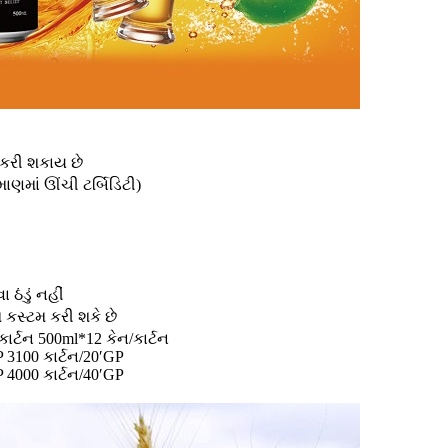
કરી શકાય છે
ાણમાં ઊંચી ટર્બિડિટી)
 ઠંડું નહીં
કસ્ટમ કરી શકે છે
કાર્ટન 500ml*12 કેન/કાર્ટન
P 3100 કાર્ટન/20′GP
P 4000 કાર્ટન/40′GP