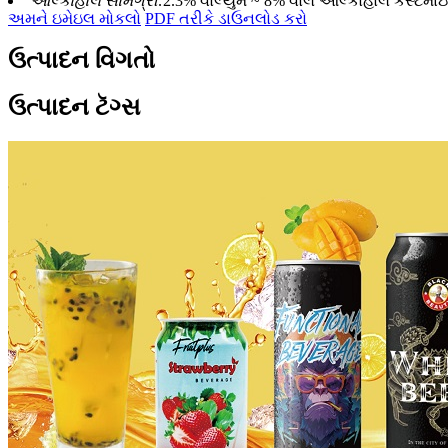
આલ્કોહોલ સામગ્રી:
2.3% વોલ્યુમ ~ 8% વોલ આલ્કોહોલ કસ્ટમા
અમને ઇમેઇલ મોકલો
PDF તરીકે ડાઉનલોડ કરો
ઉત્પાદન વિગતો
ઉત્પાદન ટૅગ્સ