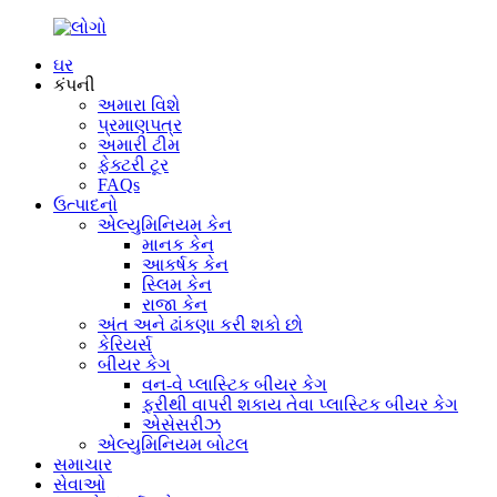
ઘર
કંપની
અમારા વિશે
પ્રમાણપત્ર
અમારી ટીમ
ફેક્ટરી ટૂર
FAQs
ઉત્પાદનો
એલ્યુમિનિયમ કેન
માનક કેન
આકર્ષક કેન
સ્લિમ કેન
રાજા કેન
અંત અને ઢાંકણા કરી શકો છો
કેરિયર્સ
બીયર કેગ
વન-વે પ્લાસ્ટિક બીયર કેગ
ફરીથી વાપરી શકાય તેવા પ્લાસ્ટિક બીયર કેગ
એસેસરીઝ
એલ્યુમિનિયમ બોટલ
સમાચાર
સેવાઓ