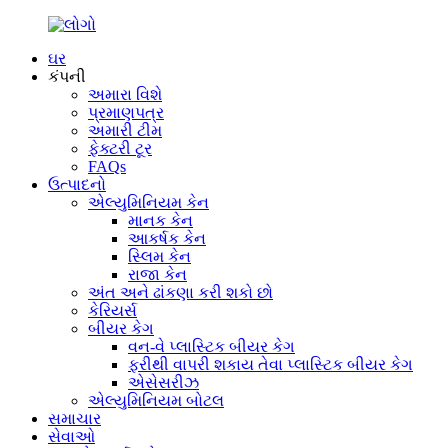
ઘર
કંપની
અમારા વિશે
પ્રમાણપત્ર
અમારી ટીમ
ફેક્ટરી ટૂર
FAQs
ઉત્પાદનો
એલ્યુમિનિયમ કેન
માનક કેન
આકર્ષક કેન
સ્લિમ કેન
રાજા કેન
અંત અને ઢાંકણા કરી શકો છો
કેરિયર્સ
બીયર કેગ
વન-વે પ્લાસ્ટિક બીયર કેગ
ફરીથી વાપરી શકાય તેવા પ્લાસ્ટિક બીયર કેગ
એસેસરીઝ
એલ્યુમિનિયમ બોટલ
સમાચાર
સેવાઓ