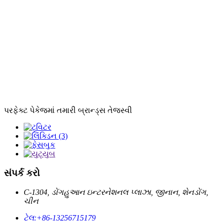
પરફેક્ટ પેકેજમાં તમારી બ્રાન્ડ્સ તેજસ્વી
સંપર્ક કરો
C-1304, ડોંગહુઆન ઇન્ટરનેશનલ પ્લાઝા, જીનાન, શેનડોંગ,
ચીન
ટેલ:
+86-13256715179