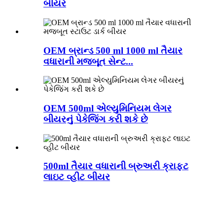
બીયર
OEM બ્રાન્ડ 500 ml 1000 ml તૈયાર
વધારાની મજબૂત સેન્ટ...
OEM 500ml એલ્યુમિનિયમ લેગર
બીયરનું પેકેજિંગ કરી શકે છે
500ml તૈયાર વધારાની બ્રુઅરી ક્રાફ્ટ
લાઇટ વ્હીટ બીયર