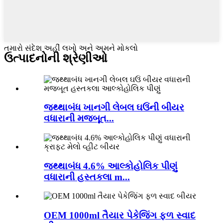
તમારો સંદેશ અહીં લખો અને અમને મોકલો
ઉત્પાદનોની શ્રેણીઓ
જથ્થાબંધ ખાનગી લેબલ ઘઉંની બીયર
વધારાની મજબૂત...
જથ્થાબંધ 4.6% આલ્કોહોલિક પીણું
વધારાની હસ્તકલા m...
OEM 1000ml તૈયાર પેકેજિંગ ફળ સ્વાદ