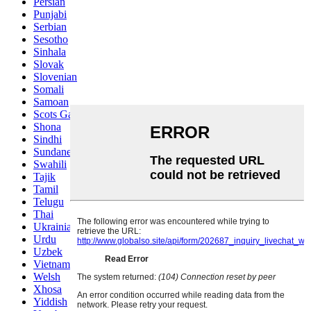
Persian
Punjabi
Serbian
Sesotho
Sinhala
Slovak
Slovenian
Somali
Samoan
Scots Gaelic
Shona
Sindhi
Sundanese
Swahili
Tajik
Tamil
Telugu
Thai
Ukrainian
Urdu
Uzbek
Vietnamese
Welsh
Xhosa
Yiddish