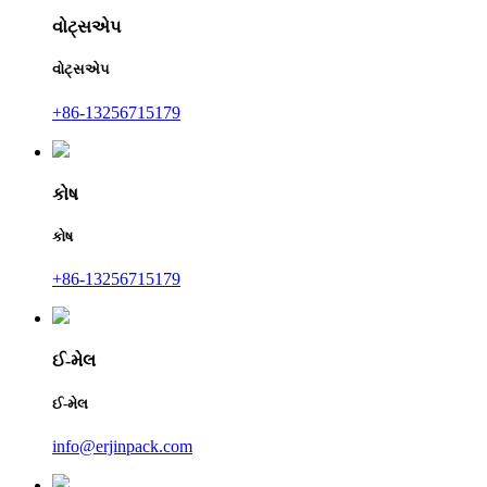
વોટ્સએપ
વોટ્સએપ
+86-13256715179
કોષ
કોષ
+86-13256715179
ઈ-મેલ
ઈ-મેલ
info@erjinpack.com