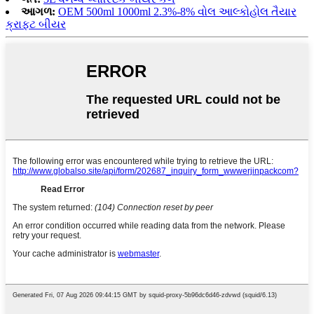
આગળ:
OEM 500ml 1000ml 2.3%-8% વોલ આલ્કોહોલ તૈયાર
ક્રાફ્ટ બીયર