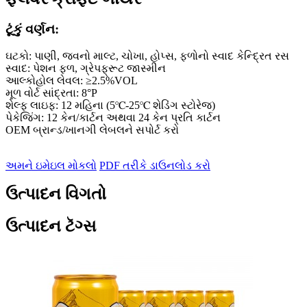
ટૂંકું વર્ણન:
ઘટકો: પાણી, જવનો માલ્ટ, ચોખા, હોપ્સ, ફળોનો સ્વાદ કેન્દ્રિત રસ
સ્વાદ: પેશન ફળ, ગ્રેપફ્રૂટ જાસ્મીન
આલ્કોહોલ લેવલ: ≥2.5%VOL
મૂળ વોર્ટ સાંદ્રતા: 8°P
શેલ્ફ લાઇફ: 12 મહિના (5℃-25℃ શેડિંગ સ્ટોરેજ)
પેકેજિંગ: 12 કેન/કાર્ટન અથવા 24 કેન પ્રતિ કાર્ટન
OEM બ્રાન્ડ/ખાનગી લેબલને સપોર્ટ કરો
અમને ઇમેઇલ મોકલો
PDF તરીકે ડાઉનલોડ કરો
ઉત્પાદન વિગતો
ઉત્પાદન ટૅગ્સ