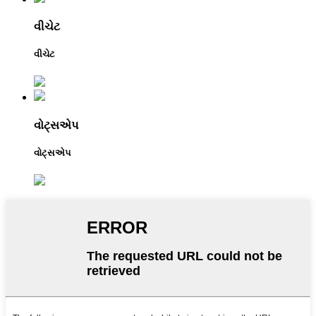
વીચેટ
વીચેટ
વોટ્સએપ
વોટ્સએપ