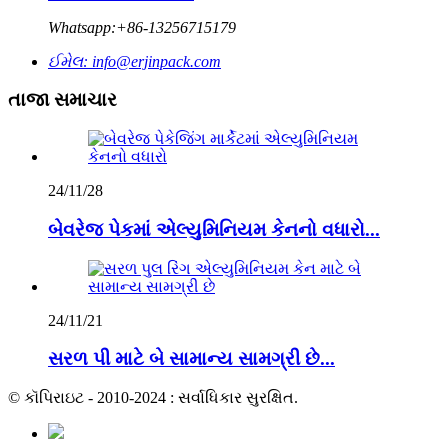
Whatsapp:
+86-13256715179
ઈમેલ:
info@erjinpack.com
તાજા સમાચાર
24/11/28
બેવરેજ પેકમાં એલ્યુમિનિયમ કેનનો વધારો...
24/11/21
સરળ પી માટે બે સામાન્ય સામગ્રી છે...
© કૉપિરાઇટ - 2010-2024 : સર્વાધિકાર સુરક્ષિત.