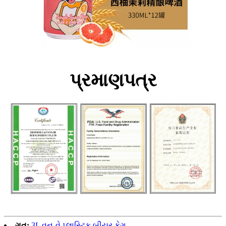
પ્રમાણપત્ર
ગત:
3L વન-વે પ્લાસ્ટિક બીયર કેગ