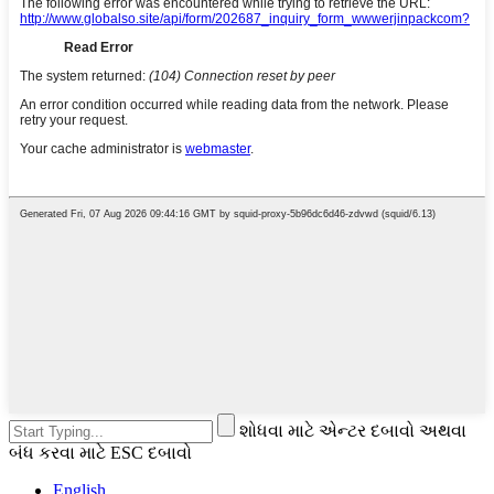
શોધવા માટે એન્ટર દબાવો અથવા
બંધ કરવા માટે ESC દબાવો
English