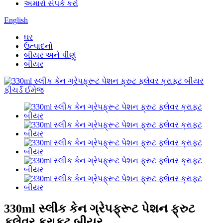
અમારો સંપર્ક કરો
English
ઘર
ઉત્પાદનો
બીયર અને પીણું
બીયર
330ml સ્લીક કેન ગ્રેપફ્રૂટ પેશન ફ્રુટ
ફ્લેવર ક્રાફ્ટ બીયર