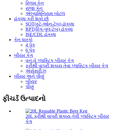
સ્લિમ કેન
રાજા કેન
એલ્યુમિનિયમ બોટલ
ઢાંકણા કરી શકો છો
SOT(સ્ટે-ઓન-ટેબ) ઢાંકણા
RPT(રિંગ-પુલ-ટેબ) ઢાંકણા
ISE/CDL ઢાંકણા
કેન ધારકો
4 પેક
6 પેક
બીયર કેગ
વન-વે પ્લાસ્ટિક બીયર કેગ
ફરીથી વાપરી શકાય તેવા પ્લાસ્ટિક બીયર કેગ
એસેસરીઝ
બીયર અને પીણું
બીયર
પીણું
ફીચર્ડ ઉત્પાદનો
20L ફરીથી વાપરી શકાય તેવી પ્લાસ્ટિક બીયર
કેગ