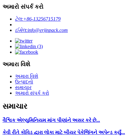
અમારો સંપર્ક કરો
ટેલ:
+86-13256715179
ઈમેલ:
info@erjinpack.com
અમારા વિશે
અમારા વિશે
ઉત્પાદનો
સમાચાર
અમારો સંપર્ક કરો
સમાચાર
વૈશ્વિક એલ્યુમિનિયમ માંગ પીણાંને અસર કરે છે...
કેવી રીતે કોવિડ દ્વારા લોકા માટે બીયર પેકેજિંગને અપેન્ડ કર્યું...