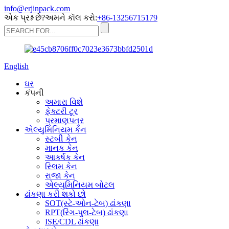
info@erjinpack.com
એક પ્રશ્ન છે?અમને કૉલ કરો:
+86-13256715179
English
ઘર
કંપની
અમારા વિશે
ફેક્ટરી ટૂર
પ્રમાણપત્ર
એલ્યુમિનિયમ કેન
સ્ટબી કેન
માનક કેન
આકર્ષક કેન
સ્લિમ કેન
રાજા કેન
એલ્યુમિનિયમ બોટલ
ઢાંકણા કરી શકો છો
SOT(સ્ટે-ઓન-ટેબ) ઢાંકણા
RPT(રિંગ-પુલ-ટેબ) ઢાંકણા
ISE/CDL ઢાંકણા