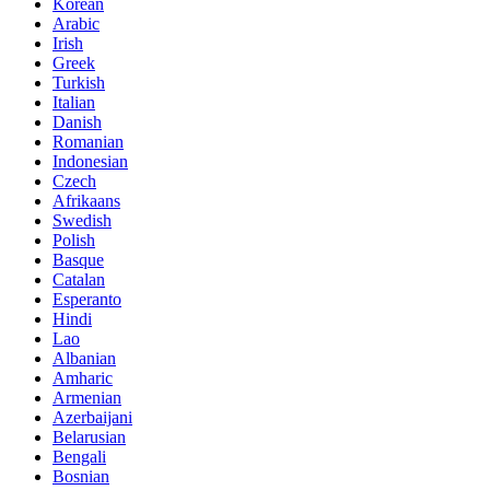
Korean
Arabic
Irish
Greek
Turkish
Italian
Danish
Romanian
Indonesian
Czech
Afrikaans
Swedish
Polish
Basque
Catalan
Esperanto
Hindi
Lao
Albanian
Amharic
Armenian
Azerbaijani
Belarusian
Bengali
Bosnian