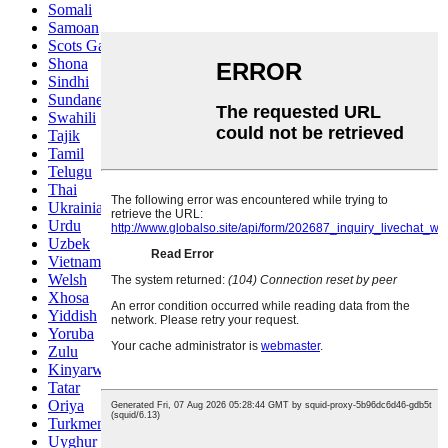
Somali
Samoan
Scots Gaelic
Shona
Sindhi
Sundanese
Swahili
Tajik
Tamil
Telugu
Thai
Ukrainian
Urdu
Uzbek
Vietnamese
Welsh
Xhosa
Yiddish
Yoruba
Zulu
Kinyarwanda
Tatar
Oriya
Turkmen
Uyghur