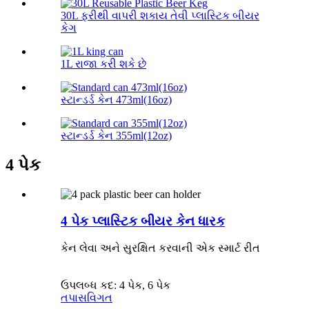
30L ફરીથી વાપરી શકાય તેવી પ્લાસ્ટિક બીયર
કેગ
1L રાજા કરી શકે છે
સ્ટાન્ડર્ડ કેન 473ml(16oz)
સ્ટાન્ડર્ડ કેન 355ml(12oz)
4 પેક
4 પેક પ્લાસ્ટિક બીયર કેન ધારક
કેન લેવા અને સુરક્ષિત કરવાની એક સ્માર્ટ રીત
ઉપલબ્ધ કદ: 4 પેક, 6 પેક
તપાસ
વિગત