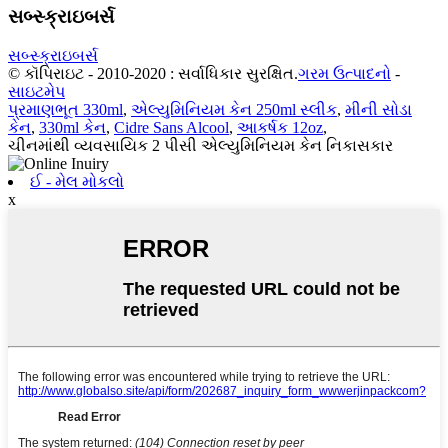
સબ્સ્ક્રાઇબર્સ
સબ્સ્ક્રાઇબર્સ
© કૉપિરાઇટ - 2010-2020 : સર્વાધિકાર સુરક્ષિત.
ગરમ ઉત્પાદનો
-
સાઇટમેપ
પ્રમાણભૂત 330ml
,
એલ્યુમિનિયમ કેન 250ml સ્લીક
,
મીની સોડા
કેન
,
330ml કેન
,
Cidre Sans Alcool
,
આકર્ષક 12oz
,
ચીનમાંથી વ્યવસાયિક 2 પીસી એલ્યુમિનિયમ કેન નિકાસકાર
ઈ - મેલ મોકલો
x