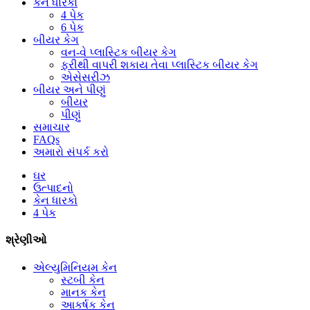
કેન ધારકો
4 પેક
6 પેક
બીયર કેગ
વન-વે પ્લાસ્ટિક બીયર કેગ
ફરીથી વાપરી શકાય તેવા પ્લાસ્ટિક બીયર કેગ
એસેસરીઝ
બીયર અને પીણું
બીયર
પીણું
સમાચાર
FAQs
અમારો સંપર્ક કરો
ઘર
ઉત્પાદનો
કેન ધારકો
4 પેક
શ્રેણીઓ
એલ્યુમિનિયમ કેન
સ્ટબી કેન
માનક કેન
આકર્ષક કેન