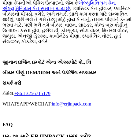
પીણા કંપનીઓ પેકિંગ ઉત્પાદનો, જેમ કે
એલ્યુમિનિયમ કેન,
એલ્યુમિનિયમ કેન સમાપ્ત થાય છે
, પ્લાસ્ટિક કેન હોલ્ડર, પ્લાસ્ટિક
બીયરનો પીપડો, વગેરે. અમે તમારી સાથે કામ કરવા માટે સન્માનિત
થઈશું, પછી ભલે તે ગમે તેટલું મોટું હોય કે નાનું, તમારા પીણાંને કેનમાં
ભરવા માટે, પછી ભલે તમે બીયર, વાઇન, સાઇડર, કોલ્ડ બ્રુ કોફીનું
ઉત્પાદન કરતા હોવ, હર્બલ ટી, કોમ્બુચા, સોડા વોટર, મિનરલ વોટર,
જ્યુસ, એનર્જી ડ્રિંક્સ, કાર્બોનેટેડ પીણાં, સ્પાર્કલિંગ વોટર, હાર્ડ
સેલ્ટઝર, કોકટેલ, વગેરે
જીનાન ઇર્જિન ઇમ્પોર્ટ એન્ડ એક્સપોર્ટ કો., લિ
બીયર પીણું OEM/ODM અને પેકેજિંગ સપ્લાયર
સંપર્ક કરો
ઈમેલ:
+86-13256715179
WHATSAPP/WECHAT:
info@erjinpack.com
FAQ
પ્ર: શા માટે ERJINPACK પસંદ કરો?