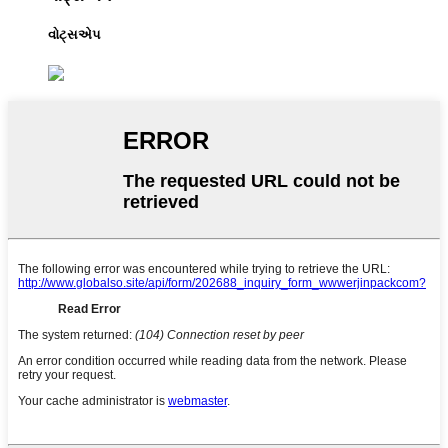
વોટ્સએપ