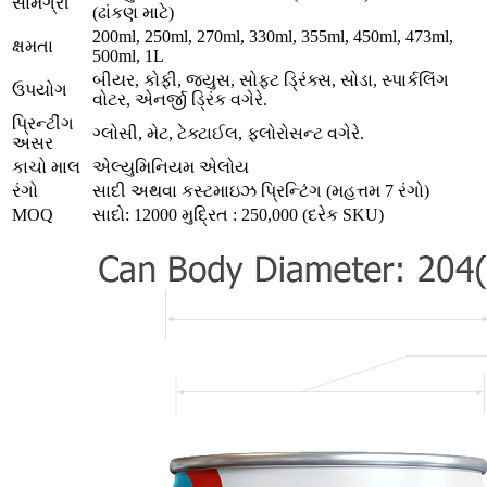
સામગ્રી
(ઢાંકણ માટે)
200ml, 250ml, 270ml, 330ml, 355ml, 450ml, 473ml,
ક્ષમતા
500ml, 1L
બીયર, કોફી, જ્યુસ, સોફ્ટ ડ્રિંક્સ, સોડા, સ્પાર્કલિંગ
ઉપયોગ
વોટર, એનર્જી ડ્રિંક વગેરે.
પ્રિન્ટીંગ
ગ્લોસી, મેટ, ટેક્ટાઈલ, ફ્લોરોસન્ટ વગેરે.
અસર
કાચો માલ
એલ્યુમિનિયમ એલોય
રંગો
સાદી અથવા કસ્ટમાઇઝ પ્રિન્ટિંગ (મહત્તમ 7 રંગો)
MOQ
સાદો: 12000 મુદ્રિત : 250,000 (દરેક SKU)