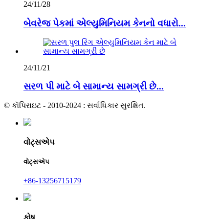
24/11/28
બેવરેજ પેકમાં એલ્યુમિનિયમ કેનનો વધારો...
24/11/21
સરળ પી માટે બે સામાન્ય સામગ્રી છે...
© કૉપિરાઇટ - 2010-2024 : સર્વાધિકાર સુરક્ષિત.
વોટ્સએપ
વોટ્સએપ
+86-13256715179
કોષ