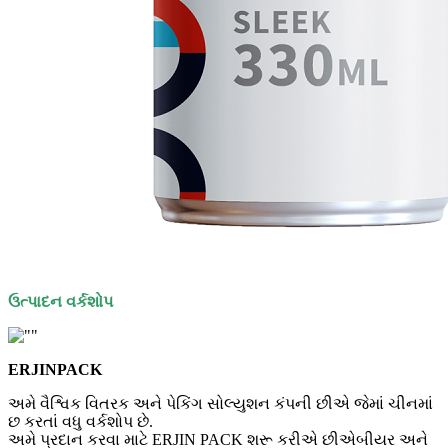
ઉત્પાદન વર્કશોપ
ERJINPACK
અમે વૈશ્વિક વિતરક અને પેકિંગ સોલ્યુશન કંપની છીએ જેમાં ચીનમાં
છ કરતાં વધુ વર્કશોપ છે.
અમે પ્રદાન કરવા માટે ERJIN PACK શરૂ કરીએ છીએ
બીયર અને