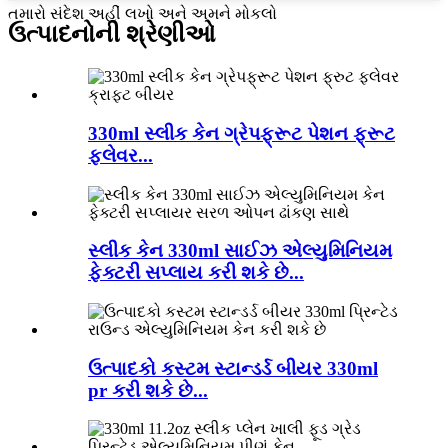
તમારો સંદેશ અહીં લખો અને અમને મોકલો
ઉત્પાદનોની શ્રેણીઓ
330ml સ્લીક કેન ગ્રેપફ્રૂટ પેશન ફ્રૂટ
ફ્લેવર...
સ્લીક કેન 330ml સાઈઝ એલ્યુમિનિયમ
ફેક્ટરી સપ્લાય કરી શકે છે...
ઉત્પાદકો કસ્ટમ સ્ટાન્ડર્ડ બીયર 330ml
pr કરી શકે છે...