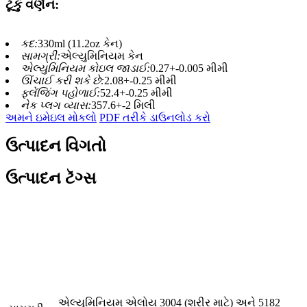
ટૂંકું વર્ણન:
કદ:
330ml (11.2oz કેન)
સામગ્રી:
એલ્યુમિનિયમ કેન
એલ્યુમિનિયમ કોઇલ જાડાઈ:
0.27+-0.005 મીમી
ઊંચાઈ કરી શકે છે:
2.08+-0.25 મીમી
ફ્લેંજિંગ પહોળાઈ:
52.4+-0.25 મીમી
નેક પ્લગ વ્યાસ:
357.6+-2 મિલી
અમને ઇમેઇલ મોકલો
PDF તરીકે ડાઉનલોડ કરો
ઉત્પાદન વિગતો
ઉત્પાદન ટૅગ્સ
એલ્યુમિનિયમ એલોય 3004 (શરીર માટે) અને 5182