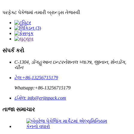
પરફેક્ટ પેકેજમાં તમારી બ્રાન્ડ્સ તેજસ્વી
સંપર્ક કરો
C-1304, ડોંગહુઆન ઇન્ટરનેશનલ પ્લાઝા, જીનાન, શેનડોંગ,
ચીન
ટેલ:
+86-13256715179
Whatsapp:
+86-13256715179
ઈમેલ:
info@erjinpack.com
તાજા સમાચાર