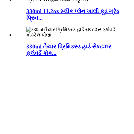
330ml 11.2oz સ્લીક પ્લેન ખાલી ફૂડ ગ્રેડ
પ્રિન...
330ml તૈયાર પ્રિમિક્સ્ડ હાર્ડ સેલ્ટઝર
ફ્લેવર્ડ કોક...