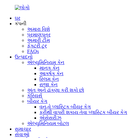
ઘર
કંપની
અમારા વિશે
પ્રમાણપત્ર
અમારી ટીમ
ફેક્ટરી ટૂર
FAQs
ઉત્પાદનો
એલ્યુમિનિયમ કેન
માનક કેન
આકર્ષક કેન
સ્લિમ કેન
રાજા કેન
અંત અને ઢાંકણા કરી શકો છો
કેરિયર્સ
બીયર કેગ
વન-વે પ્લાસ્ટિક બીયર કેગ
ફરીથી વાપરી શકાય તેવા પ્લાસ્ટિક બીયર કેગ
એસેસરીઝ
એલ્યુમિનિયમ બોટલ
સમાચાર
સેવાઓ