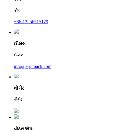
કોષ
+86-13256715179
ઈ-મેલ
ઈ-મેલ
info@erjinpack.com
વીચેટ
વીચેટ
વોટ્સએપ