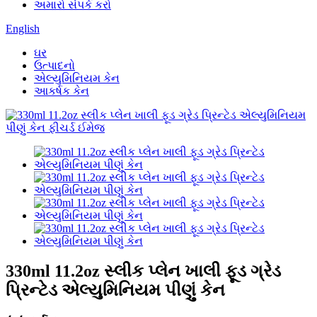
અમારો સંપર્ક કરો
English
ઘર
ઉત્પાદનો
એલ્યુમિનિયમ કેન
આકર્ષક કેન
330ml 11.2oz સ્લીક પ્લેન ખાલી ફૂડ ગ્રેડ
પ્રિન્ટેડ એલ્યુમિનિયમ પીણું કેન