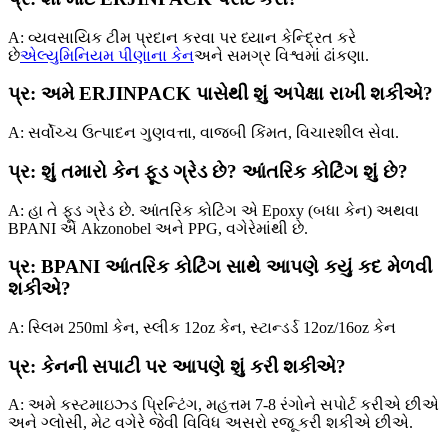
A: વ્યવસાયિક ટીમ પ્રદાન કરવા પર ધ્યાન કેન્દ્રિત કરે
છે
એલ્યુમિનિયમ પીણાના કેન
અને સમગ્ર વિશ્વમાં ઢાંકણા.
પ્ર: અમે ERJINPACK પાસેથી શું અપેક્ષા રાખી શકીએ?
A: સર્વોચ્ચ ઉત્પાદન ગુણવત્તા, વાજબી કિંમત, વિચારશીલ સેવા.
પ્ર: શું તમારો કેન ફૂડ ગ્રેડ છે? આંતરિક કોટિંગ શું છે?
A: હા તે ફૂડ ગ્રેડ છે. આંતરિક કોટિંગ એ Epoxy (બધા કેન) અથવા
BPANI એ Akzonobel અને PPG, વગેરેમાંથી છે.
પ્ર: BPANI આંતરિક કોટિંગ સાથે આપણે કયું કદ મેળવી
શકીએ?
A: સ્લિમ 250ml કેન, સ્લીક 12oz કેન, સ્ટાન્ડર્ડ 12oz/16oz કેન
પ્ર: કેનની સપાટી પર આપણે શું કરી શકીએ?
A: અમે કસ્ટમાઇઝ્ડ પ્રિન્ટિંગ, મહત્તમ 7-8 રંગોને સપોર્ટ કરીએ છીએ
અને ગ્લોસી, મેટ વગેરે જેવી વિવિધ અસરો રજૂ કરી શકીએ છીએ.