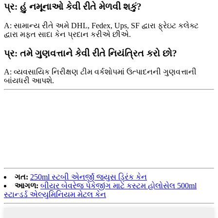
પ્ર: હું નમૂનાઓ કેવી રીતે મેળવી શકું?
A: સામાન્ય રીતે અમે DHL, Fedex, Ups, SF દ્વારા ફ્રેઇટ કલેક્ટ
દ્વારા મફત સાદા કેન પ્રદાન કરીએ છીએ.
પ્ર: તમે ગુણવત્તાને કેવી રીતે નિયંત્રિત કરો છો?
A: વ્યવસાયિક નિરીક્ષણ ટીમ વર્કશોપમાં ઉત્પાદનની ગુણવત્તાની
બાંયધરી આપશે.
ગત:
250ml સ્ટબી એનર્જી જ્યુસ ડ્રિંક કેન
આગળ:
બીયર બેવરેજ પેકેજીંગ માટે કસ્ટમ હોલોસેલ 500ml
સ્ટાન્ડર્ડ એલ્યુમિનિયમ મેટલ કેન