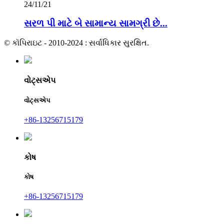
24/11/21
સરળ પી માટે બે સામાન્ય સામગ્રી છે...
© કૉપિરાઇટ - 2010-2024 : સર્વાધિકાર સુરક્ષિત.
વોટ્સએપ
વોટ્સએપ
+86-13256715179
કોષ
કોષ
+86-13256715179