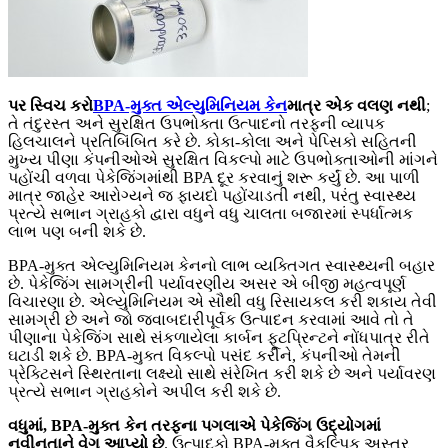
પર સ્વિચ કરો
BPA-મુક્ત એલ્યુમિનિયમ કેન
માત્ર એક વલણ નથી
;
તે તંદુરસ્ત અને સુરક્ષિત ઉપભોક્તા ઉત્પાદનો તરફની વ્યાપક
હિલચાલને પ્રતિબિંબિત કરે છે. કોકા-કોલા અને પેપ્સિકો સહિતની
મુખ્ય પીણા કંપનીઓએ સુરક્ષિત વિકલ્પો માટે ઉપભોક્તાઓની માંગને
પહોંચી વળવા પેકેજિંગમાંથી BPA દૂર કરવાનું શરૂ કર્યું છે. આ પાળી
માત્ર જાહેર આરોગ્યને જ ફાયદો પહોંચાડતી નથી, પરંતુ સ્વાસ્થ્ય
પ્રત્યે સભાન ગ્રાહકો દ્વારા વધુને વધુ ચાલતા બજારમાં સ્પર્ધાત્મક
લાભ પણ બની શકે છે.
BPA-મુક્ત એલ્યુમિનિયમ કેનનો લાભ વ્યક્તિગત સ્વાસ્થ્યની બહાર
છે. પેકેજિંગ સામગ્રીની પર્યાવરણીય અસર એ બીજી મહત્વપૂર્ણ
વિચારણા છે. એલ્યુમિનિયમ એ સૌથી વધુ રિસાયકલ કરી શકાય તેવી
સામગ્રી છે અને જો જવાબદારીપૂર્વક ઉત્પાદન કરવામાં આવે તો તે
પીણાના પેકેજિંગ સાથે સંકળાયેલા કાર્બન ફૂટપ્રિન્ટને નોંધપાત્ર રીતે
ઘટાડી શકે છે. BPA-મુક્ત વિકલ્પો પસંદ કરીને, કંપનીઓ તેમની
પ્રેક્ટિસને સ્થિરતાના લક્ષ્યો સાથે સંરેખિત કરી શકે છે અને પર્યાવરણ
પ્રત્યે સભાન ગ્રાહકોને અપીલ કરી શકે છે.
વધુમાં, BPA-મુક્ત કેન તરફના પગલાએ પેકેજિંગ ઉદ્યોગમાં
નવીનતાને વેગ આપ્યો છે
. ઉત્પાદકો BPA-મુક્ત વૈકલ્પિક અસ્તર