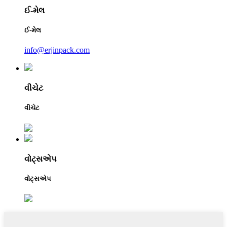
ઈ-મેલ
ઈ-મેલ
info@erjinpack.com
વીચેટ
વીચેટ
વોટ્સએપ
વોટ્સએપ