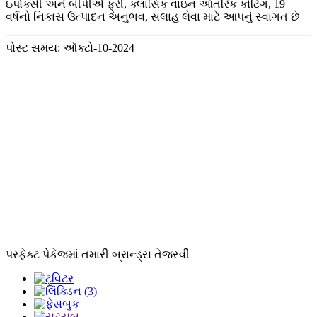
ઇપોક્સી અને બીપીએ ફ્રી, ક્લાસિક વાઇન આંતરિક કોટિંગ, 19
વર્ષનો નિકાસ ઉત્પાદન અનુભવ, સલાહ લેવા માટે આપનું સ્વાગત છે
પોસ્ટ સમય: ઑક્ટો-10-2024
પરફેક્ટ પેકેજમાં તમારી બ્રાન્ડ્સ તેજસ્વી