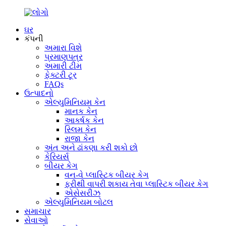
ઘર
કંપની
અમારા વિશે
પ્રમાણપત્ર
અમારી ટીમ
ફેક્ટરી ટૂર
FAQs
ઉત્પાદનો
એલ્યુમિનિયમ કેન
માનક કેન
આકર્ષક કેન
સ્લિમ કેન
રાજા કેન
અંત અને ઢાંકણા કરી શકો છો
કેરિયર્સ
બીયર કેગ
વન-વે પ્લાસ્ટિક બીયર કેગ
ફરીથી વાપરી શકાય તેવા પ્લાસ્ટિક બીયર કેગ
એસેસરીઝ
એલ્યુમિનિયમ બોટલ
સમાચાર
સેવાઓ