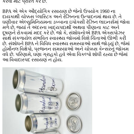
કરવા માટે પ્રેરિત કરે છે.
BPA એ એક ઔદ્યોગિક રસાયણ છે જેનો ઉપયોગ 1960 ના
દાયકાથી ચોક્કસ પ્લાસ્ટિક અને રેઝિનના ઉત્પાદનમાં થાય છે. તે
ઘણીવાર એલ્યુમિનિયમના ડબ્બાના ઇપોક્સી રેઝિન લાઇનર્સમાં જોવા
મળે છે, જ્યાં તે અંદરના ખાદ્યપદાર્થો અથવા પીણાના કાટ અને
દૂષણને રોકવામાં મદદ કરે છે. જો કે, સંશોધનોએ BPA એક્સપોઝર
સાથે સંકળાયેલ સંભવિત સ્વાસ્થ્ય જોખમો વિશે ચિંતાઓ ઊભી કરી
છે. સંશોધને BPA ને વિવિધ સ્વાસ્થ્ય સમસ્યાઓ સાથે જોડ્યું છે, જેમાં
હોર્મોનલ વિક્ષેપો, પ્રજનન સમસ્યાઓ અને ચોક્કસ કેન્સરનું જોખમ
વધે છે. પરિણામે, ઘણા ગ્રાહકો હવે એવા વિકલ્પો શોધી રહ્યા છે જેમાં
આ વિવાદાસ્પદ રસાયણ ન હોય.