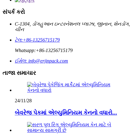
સંપર્ક કરો
C-1304, ડોંગહુઆન ઇન્ટરનેશનલ પ્લાઝા, જીનાન, શેનડોંગ,
ચીન
ટેલ:
+86-13256715179
Whatsapp:
+86-13256715179
ઈમેલ:
info@erjinpack.com
તાજા સમાચાર
24/11/28
બેવરેજ પેકમાં એલ્યુમિનિયમ કેનનો વધારો...