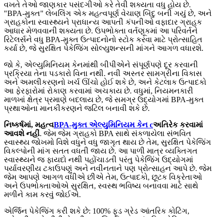
વખતે તેઓ જાણકાર પસંદગીઓ કરે તેવી શક્યતા વધુ હોય છે.
"BPA-મુક્ત" લેબલિંગ એક મહત્વપૂર્ણ વેચાણ બિંદુ બની ગયું છે, અને
ગ્રાહકોના સ્વાસ્થ્યને પ્રાધાન્ય આપતી કંપનીઓ વફાદાર ગ્રાહક
આધાર મેળવવાની શક્યતા છે. ઉપભોક્તા વર્તણૂકમાં આ પરિવર્તને
રિટેલર્સને વધુ BPA-મુક્ત ઉત્પાદનોનો સ્ટોક કરવા માટે પ્રોત્સાહિત
કર્યા છે, જે સુરક્ષિત પેકેજિંગ સોલ્યુશન્સની માંગને આગળ વધારશે.
જો કે, એલ્યુમિનિયમ કેનમાંથી બીપીએને સંપૂર્ણપણે દૂર કરવાની
પ્રક્રિયા તેના પડકારો વિના નથી. નવી અસ્તર સામગ્રીના વિકાસ
અને અમલીકરણનો ખર્ચ ઊંચો હોઈ શકે છે, અને કેટલાક ઉત્પાદકો
આ ફેરફારોમાં રોકાણ કરવામાં અચકાય છે. વધુમાં, નિયમનકારી
માળખાં ક્ષેત્ર પ્રમાણે બદલાય છે, જે સમગ્ર ઉદ્યોગમાં BPA-મુક્ત
પ્રથાઓના માનકીકરણને જટિલ બનાવી શકે છે.
નિષ્કર્ષમાં, મહત્વ
BPA-મુક્ત એલ્યુમિનિયમ કેન c
અતિરેક કરવામાં
આવશે નહીં
. જેમ જેમ ગ્રાહકો BPA સાથે સંકળાયેલા સંભવિત
સ્વાસ્થ્ય જોખમો વિશે વધુને વધુ જાગૃત થાય છે તેમ, સુરક્ષિત પેકેજિંગ
વિકલ્પોની માંગ સતત વધતી જાય છે. આ પાળી માત્ર વ્યક્તિગત
સ્વાસ્થ્યને જ ફાયદો નથી પહોંચાડતી પરંતુ પેકેજિંગ ઉદ્યોગમાં
પર્યાવરણીય ટકાઉપણું અને નવીનતાને પણ પ્રોત્સાહન આપે છે. જેમ
જેમ આપણે આગળ વધીએ છીએ તેમ, ઉત્પાદકો, છૂટક વિક્રેતાઓ
અને ઉપભોક્તાઓએ સુરક્ષિત, સ્વસ્થ ભવિષ્ય બનાવવા માટે સાથે
મળીને કામ કરવું જોઈએ.
એર્જિન પેકેજિંગ કરી શકે છે: 100% ફૂડ ગ્રેડ આંતરિક કોટિંગ,