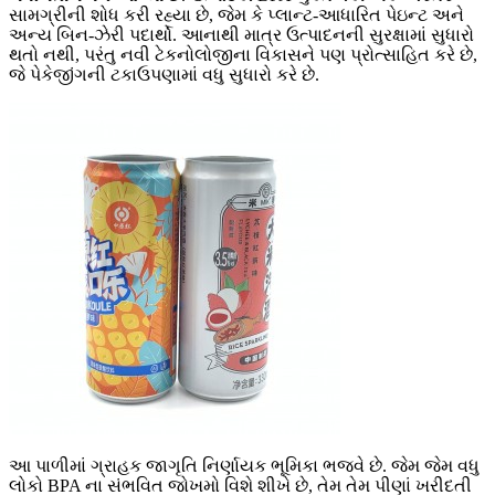
સામગ્રીની શોધ કરી રહ્યા છે, જેમ કે પ્લાન્ટ-આધારિત પેઇન્ટ અને
અન્ય બિન-ઝેરી પદાર્થો. આનાથી માત્ર ઉત્પાદનની સુરક્ષામાં સુધારો
થતો નથી, પરંતુ નવી ટેકનોલોજીના વિકાસને પણ પ્રોત્સાહિત કરે છે,
જે પેકેજીંગની ટકાઉપણામાં વધુ સુધારો કરે છે.
આ પાળીમાં ગ્રાહક જાગૃતિ નિર્ણાયક ભૂમિકા ભજવે છે. જેમ જેમ વધુ
લોકો BPA ના સંભવિત જોખમો વિશે શીખે છે, તેમ તેમ પીણાં ખરીદતી