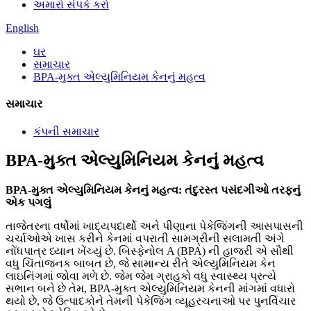
અમારો સંપર્ક કરો
English
ઘર
સમાચાર
BPA-મુક્ત એલ્યુમિનિયમ કેનનું મહત્વ
સમાચાર
કંપની સમાચાર
BPA-મુક્ત એલ્યુમિનિયમ કેનનું મહત્વ
BPA-મુક્ત એલ્યુમિનિયમ કેનનું મહત્વ: તંદુરસ્ત પસંદગીઓ તરફનું
એક પગલું
તાજેતરના વર્ષોમાં ખાદ્યપદાર્થો અને પીણાના પેકેજિંગની આસપાસની
ચર્ચાઓએ ખાસ કરીને કેનમાં વપરાતી સામગ્રીની સલામતી અંગે
નોંધપાત્ર ધ્યાન ખેંચ્યું છે. બિસ્ફેનોલ A (BPA) ની હાજરી એ સૌથી
વધુ ચિંતાજનક બાબત છે, જે સામાન્ય રીતે એલ્યુમિનિયમ કેન
લાઇનિંગમાં જોવા મળે છે. જેમ જેમ ગ્રાહકો વધુ સ્વાસ્થ્ય પ્રત્યે
સભાન બને છે તેમ, BPA-મુક્ત એલ્યુમિનિયમ કેનની માંગમાં વધારો
થયો છે, જે ઉત્પાદકોને તેમની પેકેજિંગ વ્યૂહરચનાઓ પર પુનર્વિચાર