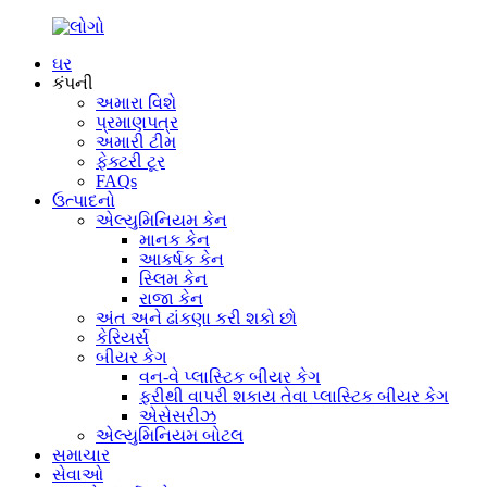
ઘર
કંપની
અમારા વિશે
પ્રમાણપત્ર
અમારી ટીમ
ફેક્ટરી ટૂર
FAQs
ઉત્પાદનો
એલ્યુમિનિયમ કેન
માનક કેન
આકર્ષક કેન
સ્લિમ કેન
રાજા કેન
અંત અને ઢાંકણા કરી શકો છો
કેરિયર્સ
બીયર કેગ
વન-વે પ્લાસ્ટિક બીયર કેગ
ફરીથી વાપરી શકાય તેવા પ્લાસ્ટિક બીયર કેગ
એસેસરીઝ
એલ્યુમિનિયમ બોટલ
સમાચાર
સેવાઓ