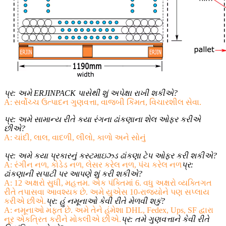
પ્ર: અમે ERJINPACK પાસેથી શું અપેક્ષા રાખી શકીએ?
A: સર્વોચ્ચ ઉત્પાદન ગુણવત્તા, વાજબી કિંમત, વિચારશીલ સેવા.
પ્ર: અમે સામાન્ય રીતે કયા રંગના ઢાંકણાના શેલ ઓફર કરીએ
છીએ?
A: ચાંદી, લાલ, વાદળી, લીલો, કાળો અને સોનું
પ્ર: અમે કયા પ્રકારનું કસ્ટમાઇઝ્ડ ઢાંકણા ટેપ ઓફર કરી શકીએ?
A: રંગીન નળ, કોડેડ નળ, લેસર કરેલ નળ, પંચ કરેલ નળ
પ્ર:
ઢાંકણાની સપાટી પર આપણે શું કરી શકીએ?
A: 12 અક્ષરો સુધી, મહત્તમ. એક પંક્તિમાં 6. વધુ અક્ષરો વ્યક્તિગત
રીતે તપાસવા આવશ્યક છે. અમે યુએસ 10-રાજ્યોને પણ સપ્લાય
કરીએ છીએ.
પ્ર: હું નમૂનાઓ કેવી રીતે મેળવી શકું?
A: નમૂનાઓ મફત છે. અમે તેને હંમેશા DHL, Fedex, Ups, SF દ્વારા
નૂર એકત્રિત કરીને મોકલીએ છીએ.
પ્ર: તમે ગુણવત્તાને કેવી રીતે