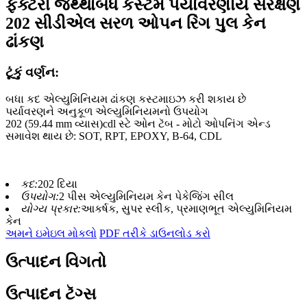
ફેક્ટરી જથ્થાબંધ કસ્ટમ પર્યાવરણીય સંરક્ષણ
202 સીડીએલ સરળ ઓપન રિંગ પુલ કેન
ઢાંકણ
ટૂંકું વર્ણન:
બધા કદ એલ્યુમિનિયમ ઢાંકણ કસ્ટમાઇઝ કરી શકાય છે
પર્યાવરણને અનુકૂળ એલ્યુમિનિયમનો ઉપયોગ
202 (59.44 mm વ્યાસ)cdl સ્ટે ઓન ટૅબ - મોટો ઓપનિંગ એન્ડ
સમાવેશ થાય છે: SOT, RPT, EPOXY, B-64, CDL
કદ:
202 દિયા
ઉપયોગ:
2 પીસ એલ્યુમિનિયમ કેન પેકેજિંગ સીલ
યોગ્ય પ્રકાર:
આકર્ષક, સુપર સ્લીક, પ્રમાણભૂત એલ્યુમિનિયમ
કેન
અમને ઇમેઇલ મોકલો
PDF તરીકે ડાઉનલોડ કરો
ઉત્પાદન વિગતો
ઉત્પાદન ટૅગ્સ