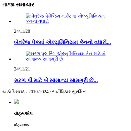
તાજા સમાચાર
24/11/28
બેવરેજ પેકમાં એલ્યુમિનિયમ કેનનો વધારો...
24/11/21
સરળ પી માટે બે સામાન્ય સામગ્રી છે...
© કૉપિરાઇટ - 2010-2024 : સર્વાધિકાર સુરક્ષિત.
વોટ્સએપ
વોટ્સએપ