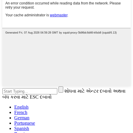
શોધવા માટે એન્ટર દબાવો અથવા
બંધ કરવા માટે ESC દબાવો
English
French
German
Portuguese
Spanish