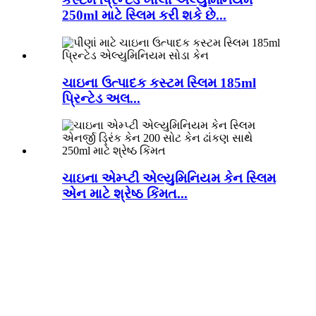
250ml માટે સ્લિમ કરી શકે છે...
ચાઇના ઉત્પાદક કસ્ટમ સ્લિમ 185ml
પ્રિન્ટેડ અલ...
ચાઇના એમ્પ્ટી એલ્યુમિનિયમ કેન સ્લિમ
એન માટે શ્રેષ્ઠ કિંમત...