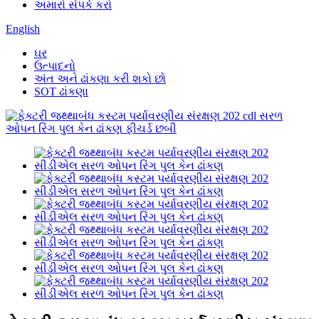
અમારો સંપર્ક કરો
English
ઘર
ઉત્પાદનો
અંત અને ઢાંકણા કરી શકો છો
SOT ઢાંકણા