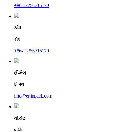
+86-13256715179
કોષ
કોષ
+86-13256715179
ઈ-મેલ
ઈ-મેલ
info@erjinpack.com
વીચેટ
વીચેટ