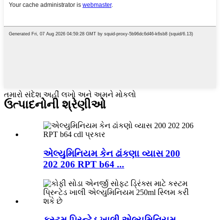
તમારો સંદેશ અહીં લખો અને અમને મોકલો
ઉત્પાદનોની શ્રેણીઓ
એલ્યુમિનિયમ કેન ઢાંકણા વ્યાસ 200
202 206 RPT b64 ...
કસ્ટમ પ્રિન્ટેડ ખાલી એલ્યુમિનિયમ