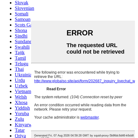
Slovak
Slovenian
Somali
Samoan
Scots Gaelic
Shona
Sindhi
Sundanese
Swahili
Tajik
Tamil
Telugu
Thai
Ukrainian
Urdu
Uzbek
Vietnamese
Welsh
Xhosa
Yiddish
Yoruba
Zulu
Kinyarwanda
Tatar
Oriya