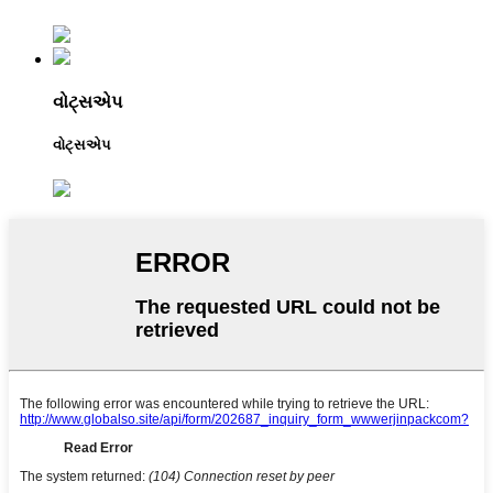
વોટ્સએપ
વોટ્સએપ