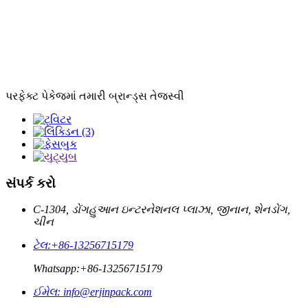
પરફેક્ટ પેકેજમાં તમારી બ્રાન્ડ્સ તેજસ્વી
સંપર્ક કરો
C-1304, ડોંગહુઆન ઇન્ટરનેશનલ પ્લાઝા, જીનાન, શેનડોંગ,
ચીન
ટેલ:
+86-13256715179
Whatsapp:
+86-13256715179
ઈમેલ:
info@erjinpack.com