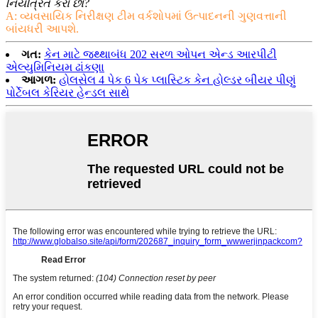
નિયંત્રિત કરો છો?
A: વ્યવસાયિક નિરીક્ષણ ટીમ વર્કશોપમાં ઉત્પાદનની ગુણવત્તાની
બાંયધરી આપશે.
ગત:
કેન માટે જથ્થાબંધ 202 સરળ ઓપન એન્ડ આરપીટી
એલ્યુમિનિયમ ઢાંકણા
આગળ:
હોલસેલ 4 પેક 6 પેક પ્લાસ્ટિક કેન હોલ્ડર બીયર પીણું
પોર્ટેબલ કેરિયર હેન્ડલ સાથે