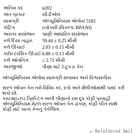
અંતિમ કદ
φ202
અંત પ્રકાર
સીડીએલ
સામગ્રી
એલ્યુમિનિયમ એલોય 5182
કોટિંગ
ઇપોક્સી (વિકલ્પ: BPANI)
અસ્તર સંયોજન
પાણી આધારિત સંયોજન
કર્લ દિયા બહાર.
59.44 ± 0.25 મીમી
કર્લ ઊંચાઈ
2.03 ± 0.15 મીમી
કાઉન્ટરસિંક ઊંડાઈ
6.86 ± 0.13 મીમી
કર્લ ઓપનિંગ
≥ 2.72 મીમી
અરજીઓ
પીણા માટે 2-ટુકડા કેન
એલ્યુમિનિયમ એલોય સામગ્રી સલામત અને વિશ્વસનીય
સરળ ઓપન કેન તમે વિવિધ કદ, રંગો અને શૈલીઓમાંથી પસંદ કરી
શકો છો.
કસ્ટમાઇઝ્ડ પ્રિન્ટિંગ ખાલી પીણાનો રસ દૂધ કોફી પ્રવાહી
એલ્યુમિનિયમ મેટલ સરળ ઓપન કેન ઢાંકણ, કોફી બીન સાથે
કોફી માટે ચાના કેનનું પેકેજિંગ.